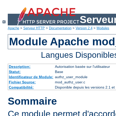
Serveu
Apache
>
Serveur HTTP
>
Documentation
>
Version 2.4
>
Modules
Module Apache mod
Langues Disponible
Description:
Autorisation basée sur l'utilisateur
Statut:
Base
Identificateur de Module:
authz_user_module
Fichier Source:
mod_authz_user.c
Compatibilité:
Disponible depuis les versions 2.1 e
Sommaire
Ce module permet d'accorde