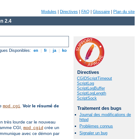
Modules
|
Directives
|
FAQ
|
Glossaire
|
Plan du site
n 2.4
gues Disponibles:
en
|
fr
|
ja
|
ko
Directives
CGIDScriptTimeout
ScriptLog
ScriptLogBuffer
ScriptLogLength
ScriptSock
de
.
Voir le résumé de
mod_cgi
Traitement des bugs
Journal des modifications de
httpd
on très lourde car le nouveau
Problèmes connus
ogramme CGI,
crée un
mod_cgid
Signaler un bug
 communique avec ce démon par