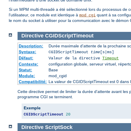
l'intermédiaire d'une socket de domaine unix.
Si un MPM multi-threadé a été sélectionné lors du processus de com
l'utilisateur, ce module est identique à
quant à sa configur
mod_cgi
le nom du socket à utiliser pour la communication avec le démon 
Directive
CGIDScriptTimeout
Description:
Durée maximale d'attente de la prochaine 
Syntaxe:
CGIDScriptTimeout
time
[s|ms]
Défaut:
Valeur de la directive
Timeout
Contexte:
configuration globale, serveur virtuel, répert
Statut:
Base
Module:
mod_cgid
Compatibilité:
La valeur de CGIDScriptTimeout est 0 dans l
Cette directive permet de limiter la durée d'attente avant l
programme CGI se terminent.
Exemple
CGIDScriptTimeout
20
Directive
ScriptSock