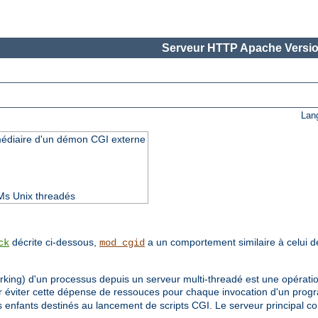
Serveur HTTP Apache Versio
Lan
rmédiaire d'un démon CGI externe
Ms Unix threadés
décrite ci-dessous,
a un comportement similaire à celui 
ck
mod_cgid
orking) d'un processus depuis un serveur multi-threadé est une opérati
ur éviter cette dépense de ressouces pour chaque invocation d'un pr
enfants destinés au lancement de scripts CGI. Le serveur principal