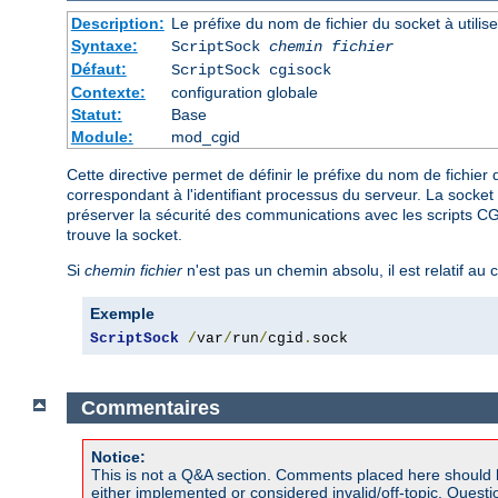
Description:
Le préfixe du nom de fichier du socket à util
Syntaxe:
ScriptSock
chemin fichier
Défaut:
ScriptSock cgisock
Contexte:
configuration globale
Statut:
Base
Module:
mod_cgid
Cette directive permet de définir le préfixe du nom de fichie
correspondant à l'identifiant processus du serveur. La socket 
préserver la sécurité des communications avec les scripts CGI,
trouve la socket.
Si
chemin fichier
n'est pas un chemin absolu, il est relatif au 
Exemple
ScriptSock
/
var
/
run
/
cgid
.
sock
Commentaires
Notice:
This is not a Q&A section. Comments placed here should 
either implemented or considered invalid/off-topic. Ques