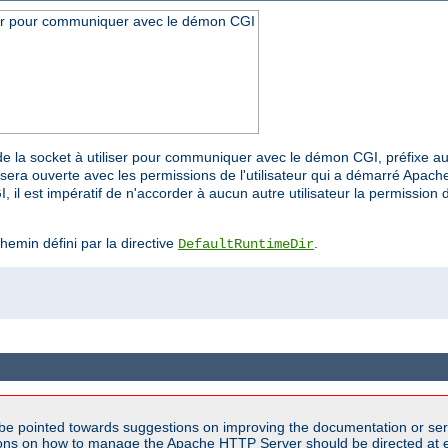
iser pour communiquer avec le démon CGI
r de la socket à utiliser pour communiquer avec le démon CGI, préfixe a
sera ouverte avec les permissions de l'utilisateur qui a démarré Apache
 il est impératif de n'accorder à aucun autre utilisateur la permission d
chemin défini par la directive
.
DefaultRuntimeDir
be pointed towards suggestions on improving the documentation or ser
tions on how to manage the Apache HTTP Server should be directed at e