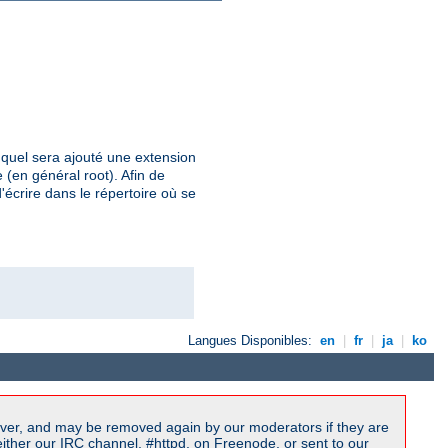
uquel sera ajouté une extension
 (en général root). Afin de
'écrire dans le répertoire où se
Langues Disponibles:
en
|
fr
|
ja
|
ko
ver, and may be removed again by our moderators if they are
ither our IRC channel, #httpd, on Freenode, or sent to our