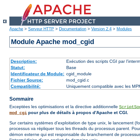
Apache
>
Serveur HTTP
>
Documentation
>
Version 2.4
>
Modules
Module Apache mod_cgid
Description:
Exécution des scripts CGI par l'inte
Statut:
Base
Identificateur de Module:
cgid_module
Fichier Source:
mod_cgid.c
Compatibilité:
Uniquement compatible avec les MP
Sommaire
Exceptées les optimisations et la directive additionnelle
ScriptSo
pour plus de détails à propos d'Apache et CGI.
mod_cgi
Sur certains systèmes d'exploitation de type unix, le lancement (f
processus va répliquer tous les threads du processus parent. Po
démon externe qui est responsable du branchement de processus 