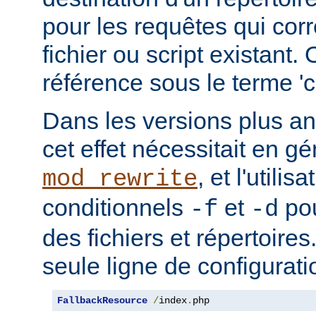
pour les requêtes qui cor
fichier ou script existant.
référence sous le terme 'co
Dans les versions plus an
cet effet nécessitait en gé
, et l'utilis
mod_rewrite
conditionnels
et
pou
-f
-d
des fichiers et répertoire
seule ligne de configurati
FallbackResource
/
index
.
php