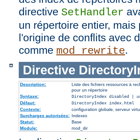
directive
ava
SetHandler
un répertoire entier, mais
l'origine de conflits avec
comme
.
mod_rewrite
Directive
Directory
Description:
Liste des fichiers ressources à re
pour un répertoire
Syntaxe:
DirectoryIndex disabled |
u
Défaut:
DirectoryIndex index.html
Contexte:
configuration globale, serveur virtu
Surcharges autorisées:
Indexes
Statut:
Base
Module:
mod_dir