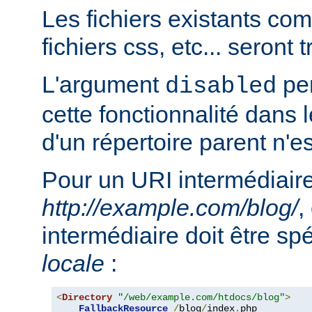
Les fichiers existants c
fichiers css, etc... seront
L'argument
per
disabled
cette fonctionnalité dans l
d'un répertoire parent n'e
Pour un URI intermédiaire
http://example.com/blog/
,
intermédiaire doit être sp
locale
:
<
Directory
"/web/example.com/htdocs/blog"
>
FallbackResource
/
blog
/
index
.