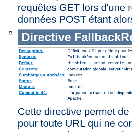
requêtes GET lors d'une re
données POST étant alor
Directive
FallbackR
Description:
Définit une URL par défaut pour les
Syntaxe:
FallbackResource disabled 
Défaut:
disabled - httpd renvoie un
Contexte:
configuration globale, serveur virtu
Surcharges autorisées:
Indexes
Statut:
Base
Module:
mod_dir
Compatibilité:
L'argument
est disponib
disabled
Apache.
Cette directive permet de 
pour toute URL qui ne co