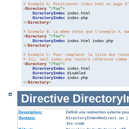
# Exemple A: Positionner index.html en page d
<
Directory
"/foo"
>
DirectoryIndex
 index
.
html

DirectoryIndex
 index
.
</
Directory
>
# Exemple B: La même chose que l'exemple A, m
<
Directory
"/foo"
>
DirectoryIndex
 index
.
html index
.
</
Directory
>
# Exemple C: Pour remplacer la liste des ress
# Ici, seul index.php restera référencé comme
<
Directory
"/foo"
>
DirectoryIndex
 index
.
html

DirectoryIndex
 disabled

DirectoryIndex
 index
.
</
Directory
>
Directive
Directory
Description:
Définit une redirection externe pou
Syntaxe:
DirectoryIndexRedirect on |
3xx-code