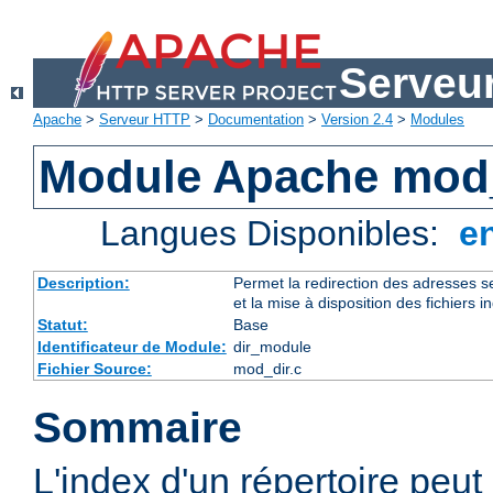
Serveu
Apache
>
Serveur HTTP
>
Documentation
>
Version 2.4
>
Modules
Module Apache mod
Langues Disponibles:
e
Description:
Permet la redirection des adresses se
et la mise à disposition des fichiers i
Statut:
Base
Identificateur de Module:
dir_module
Fichier Source:
mod_dir.c
Sommaire
L'index d'un répertoire peut