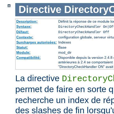
Directive
Directory
Description:
Définit la réponse de ce module lor
Syntaxe:
DirectoryCheckHandler On|Of
Défaut:
DirectoryCheckHandler Off
Contexte:
configuration globale, serveur virtu
Surcharges autorisées:
Indexes
Statut:
Base
Module:
mod_dir
Compatibilité:
Disponible depuis la version 2.4.
antérieures à 2.4 se comportaient
"DirectoryCheckHandler ON" avait é
La directive
DirectoryC
permet de faire en sorte 
recherche un index de rép
des slashes de fin lorsqu'