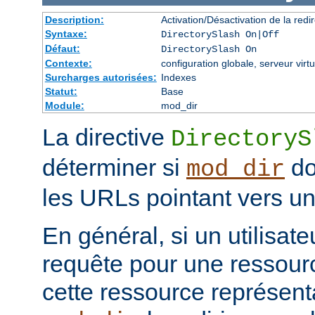
Description:
Activation/Désactivation de la redir
Syntaxe:
DirectorySlash On|Off
Défaut:
DirectorySlash On
Contexte:
configuration globale, serveur virtu
Surcharges autorisées:
Indexes
Statut:
Base
Module:
mod_dir
La directive
DirectoryS
déterminer si
do
mod_dir
les URLs pointant vers un 
En général, si un utilisat
requête pour une ressourc
cette ressource représenta