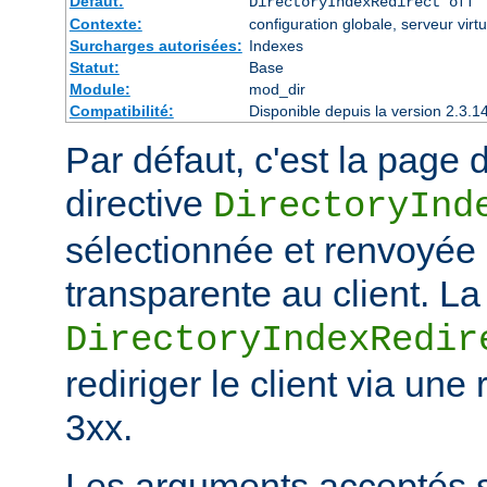
Défaut:
DirectoryIndexRedirect off
Contexte:
configuration globale, serveur virtu
Surcharges autorisées:
Indexes
Statut:
Base
Module:
mod_dir
Compatibilité:
Disponible depuis la version 2.3.1
Par défaut, c'est la page d
directive
DirectoryInd
sélectionnée et renvoyée
transparente au client. La
DirectoryIndexRedir
rediriger le client via une
3xx.
Les arguments acceptés s