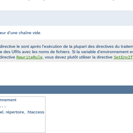
leur d'une chaîne vide.
directive le sont
après
l'exécution de la plupart des directives du traitem
 des URIs avec les noms de fichiers. Si la variable d'environnement es
directive
, vous devez plutôt utiliser la directive
RewriteRule
SetEnvIf
ronnement
...
el, répertoire, .htaccess