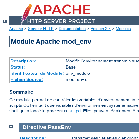
Apache
>
Serveur HTTP
>
Documentation
>
Version 2.4
>
Modules
Module Apache mod_env
Description:
Modifie l'environnement transmis aux
Statut:
Base
Identificateur de Module:
env_module
Fichier Source:
mod_env.c
Sommaire
Ce module permet de contrôler les variables d'environnement inte
scripts CGI en tant que variables d'environnement système native
shell qui a lancé le processus
. Elles peuvent également êtr
httpd
Directive
PassEnv
Description:
Transmet des variables d'environn