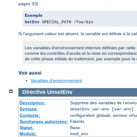
pages SSI.
Exemple
SetEnv
 SPECIAL_PATH 
/
foo
/
bin
Si l'argument
valeur
est absent, la variable est définie à la va
Les variables d'environnement internes définies par cette 
comme les contrôles d'accès et la mise en correspondance
de cette phase initiale du traitement, par exemple pour la 
Voir aussi
Variables d'environnement
Directive
UnsetEnv
Description:
Supprime des variables de l'envi
Syntaxe:
UnsetEnv
var-env
[
var-env
] 
Contexte:
configuration globale, serveur virtu
Surcharges autorisées:
FileInfo
Statut:
Base
Module:
mod_env