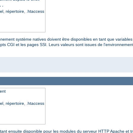
..
el, répertoire, .htaccess
onnement système natives doivent être disponibles en tant que variable
s CGI et les pages SSI. Leurs valeurs sont issues de l'environnement n
ent
el, répertoire, .htaccess
 étant ensuite disponible pour les modules du serveur HTTP Apache et t