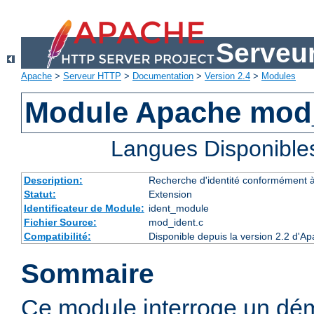
Serveu
Apache
>
Serveur HTTP
>
Documentation
>
Version 2.4
>
Modules
Module Apache mod
Langues Disponible
Description:
Recherche d'identité conformément 
Statut:
Extension
Identificateur de Module:
ident_module
Fichier Source:
mod_ident.c
Compatibilité:
Disponible depuis la version 2.2 d'A
Sommaire
Ce module interroge un dé