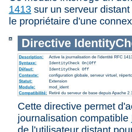
1413
sur un serveur distant
le propriétaire d'une connex
Directive
IdentityC
Description:
Active la journalisation de l'identité RFC 1413 
Syntaxe:
IdentityCheck On|Off
Défaut:
IdentityCheck Off
Contexte:
configuration globale, serveur virtuel, réperto
Statut:
Extension
Module:
mod_ident
Compatibilité:
Retiré du serveur de base depuis Apache 2.
Cette directive permet d'ac
journalisation compatible
de l'utilisateur distant p