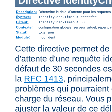
Directive
IdentityC
Description:
Détermine le délai d'attente pour les requêtes 
Syntaxe:
IdentityCheckTimeout
secondes
Défaut:
IdentityCheckTimeout 30
Contexte:
configuration globale, serveur virtuel, répertoir
Statut:
Extension
Module:
mod_ident
Cette directive permet de s
d'attente d'une requête id
défaut de 30 secondes e
la
RFC 1413
, principalem
problèmes qui pourraient ê
charge du réseau. Vous 
ajuster la valeur de ce dé