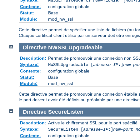
NWSSLTrustedCerts
nom-fichier
[
nom-f
Contexte:
configuration globale
Statut:
Base
Module:
mod_nw_ssl
Cette directive permet de spécifier une liste de fichiers (au 
Chaque certificat client utilisé par un serveur doit être enre
Directive
NWSSLUpgradeable
Description:
Permet de promouvoir une connexion non SSL
Syntaxe:
NWSSLUpgradeable [
adresse-IP
:]
num-po
Contexte:
configuration globale
Statut:
Base
Module:
mod_nw_ssl
Cette directive permet de promouvoir une connexion établie su
le port doivent avoir été définis au préalable par une directiv
Directive
SecureListen
Description:
Active le chiffrement SSL pour le port spécifié
Syntaxe:
SecureListen [
adresse-IP
:]
num-port
n
Contexte:
configuration globale