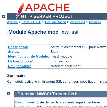
Apache
>
Serveur HTTP
>
Documentation
>
Version 2.4
>
Modules
Module Apache mod_nw_ssl
Description:
Active le chiffrement SSL pour Netwa
Statut:
Base
Identificateur de Module:
nwssl_module
Fichier Source:
mod_nw_ssl.c
Compatibilité:
NetWare seulement
Sommaire
Ce module active le chiffrement SSL sur un port spécifique. Il s'a
Directive
NWSSLTrustedCerts
Description:
Liste de certificats clients supplémentaires
Syntaxe: