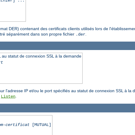
ichier
] ...
format DER) contenant des certificats clients utilisés lors de l'établis
gistré séparément dans son propre fichier
.
.der
 au statut de connexion SSL à la demande
rt
r l'adresse IP et/ou le port spécifiés au statut de connexion SSL à la 
e
.
Listen
om-certificat
[MUTUAL]