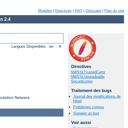
Modules
|
Directives
|
FAQ
|
Glossaire
|
Plan du site
n 2.4
Langues Disponibles:
en
|
fr
Directives
NWSSLTrustedCerts
NWSSLUpgradeable
SecureListen
Traitement des bugs
Journal des modifications de
loitation Netware.
httpd
Problèmes connus
Signaler un bug
Voir aussi