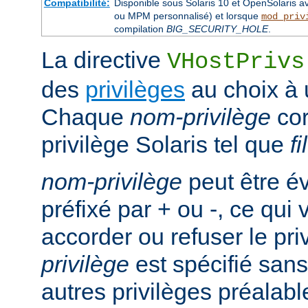
Compatibilité:
Disponible sous Solaris 10 et OpenSolaris 
ou MPM personnalisé) et lorsque
mod_priv
compilation
BIG_SECURITY_HOLE
.
La directive
VHostPrivs
des
privilèges
au choix à u
Chaque
nom-privilège
cor
privilège Solaris tel que
f
nom-privilège
peut être é
préfixé par + ou -, ce qui
accorder ou refuser le pri
privilège
est spécifié sans 
autres privilèges préalab