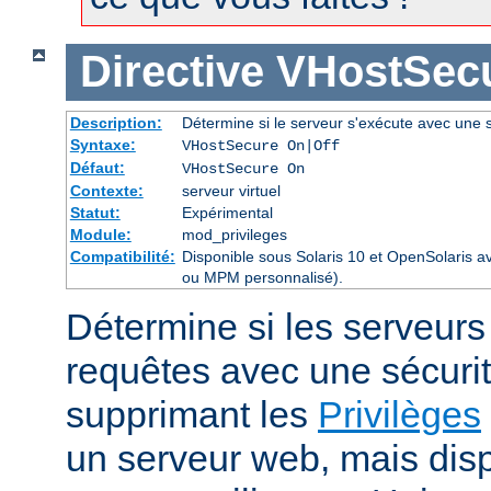
Directive
VHostSec
Description:
Détermine si le serveur s'exécute avec une s
Syntaxe:
VHostSecure On|Off
Défaut:
VHostSecure On
Contexte:
serveur virtuel
Statut:
Expérimental
Module:
mod_privileges
Compatibilité:
Disponible sous Solaris 10 et OpenSolaris 
ou MPM personnalisé).
Détermine si les serveurs v
requêtes avec une sécuri
supprimant les
Privilèges
un serveur web, mais disp