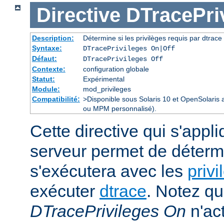
Directive
DTracePri
Description:
Détermine si les privilèges requis par dtrace 
Syntaxe:
DTracePrivileges On|Off
Défaut:
DTracePrivileges Off
Contexte:
configuration globale
Statut:
Expérimental
Module:
mod_privileges
Compatibilité:
>Disponible sous Solaris 10 et OpenSolaris
ou MPM personnalisé).
Cette directive qui s'appl
serveur permet de déterm
s'exécutera avec les
privi
exécuter
dtrace
. Notez qu
DTracePrivileges On
n'act