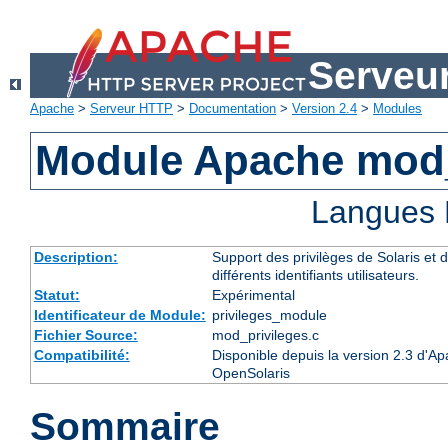
Serveu
Apache
>
Serveur HTTP
>
Documentation
>
Version 2.4
>
Modules
Module Apache mod_
Langues 
Description:
Support des privilèges de Solaris et d
différents identifiants utilisateurs.
Statut:
Expérimental
Identificateur de Module:
privileges_module
Fichier Source:
mod_privileges.c
Compatibilité:
Disponible depuis la version 2.3 d'Ap
OpenSolaris
Sommaire