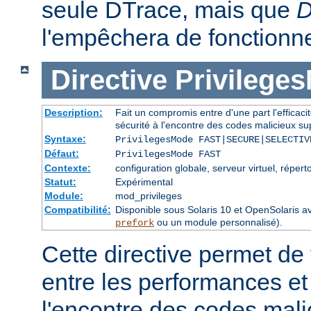
seule DTrace, mais que
D
l'empêchera de fonctionne
Directive
Privilege
Description:
Fait un compromis entre d'une part l'efficacité
sécurité à l'encontre des codes malicieux sup
Syntaxe:
PrivilegesMode FAST|SECURE|SELECTIV
Défaut:
PrivilegesMode FAST
Contexte:
configuration globale, serveur virtuel, réperto
Statut:
Expérimental
Module:
mod_privileges
Compatibilité:
Disponible sous Solaris 10 et OpenSolari
ou un module personnalisé).
prefork
Cette directive permet de
entre les performances et 
l'encontre des codes mali