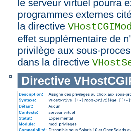
le serveur virtuel pourra e
programmes externes cités
la directive
VHostCGIMo
effet supplémentaire de 
privilège aux sous-proce
dans la directive
VHostS
Directive
VHostCGI
Description:
Assigne des privilèges au choix aux sous-pro
Syntaxe:
VHostPrivs [+-]?
nom-privilège
[[+-]?
Défaut:
Aucun
Contexte:
serveur virtuel
Statut:
Expérimental
Module:
mod_privileges
Compatibilité:
Disponible sous Solaris 10 et OpenSolaris 