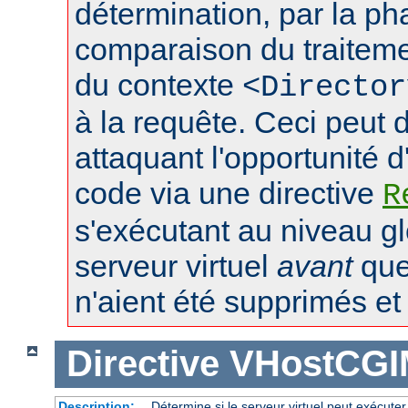
détermination, par la p
comparaison du traiteme
du contexte
<Director
à la requête. Ceci peut 
attaquant l'opportunité d
code via une directive
R
s'exécutant au niveau gl
serveur virtuel
avant
que 
n'aient été supprimés et l
Directive
VHostCGI
Description:
Détermine si le serveur virtuel peut exécuter