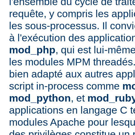
l'ensemble du cycle de trai
requête, y compris les appli
les sous-processus. Il convi
à l'exécution des applicati
mod_php
, qui est lui-mêm
les modules MPM threadés. 
bien adapté aux autres appl
script in-process comme
mo
mod_python
, et
mod_rub
applications en langage C t
modules Apache pour lesque
des privilèges constitue un