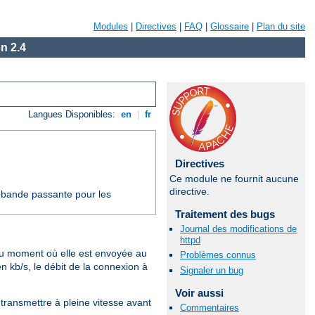
Modules
|
Directives
|
FAQ
|
Glossaire
|
Plan du site
n 2.4
Langues Disponibles:
en
|
fr
Directives
Ce module ne fournit aucune
directive.
e bande passante pour les
Traitement des bugs
Journal des modifications de
httpd
au moment où elle est envoyée au
Problèmes connus
n kb/s, le débit de la connexion à
Signaler un bug
Voir aussi
 transmettre à pleine vitesse avant
Commentaires