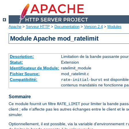
Apache
>
Serveur HTTP
>
Documentation
>
Version 2.4
>
Modules
Module Apache mod_ratelimit
Description:
Limitation de la bande passante pour 
Statut:
Extension
Identificateur de Module:
ratelimit_module
Fichier Source:
mod_ratelimit.c
Compatibilité:
est disponible
rate-initial-burst
contenus mandatés ne fonctionne pas 
Sommaire
Ce module fournit un filtre
pour limiter la bande pas
RATE_LIMIT
client ; elle n'affecte pas les autres échanges entre le client et l
simuler.
Optionnellement, il est possible, via la variable d'environnement
r