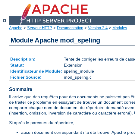
Apache
>
Serveur HTTP
>
Documentation
>
Version 2.4
>
Modules
Module Apache mod_speling
Description:
Tente de corriger les erreurs de cas
Statut:
Extension
Identificateur de Module:
speling_module
Fichier Source:
mod_speling.c
Sommaire
Il arrive que des requêtes pour des documents ne puissent pas ê
de traiter ce problème en essayant de trouver un document corre
comparer chaque nom de document du répertoire demandé avec 
(insertion, omission, inversion de caractère ou caractère erroné). 
Si après le parcours du répertoire,
aucun document correspondant n'a été trouvé, Apache proc