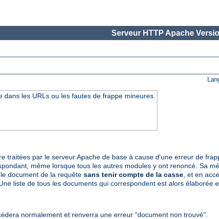
Serveur HTTP Apache Versio
Lan
se dans les URLs ou les fautes de frappe mineures.
tre traitées par le serveur Apache de base à cause d'une erreur de fr
spondant, même lorsque tous les autres modules y ont renoncé. Sa mét
le document de la requête
sans tenir compte de la casse
, et en acc
Une liste de tous les documents qui correspondent est alors élaborée en 
èdera normalement et renverra une erreur "document non trouvé".