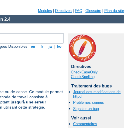
Modules
|
Directives
|
FAQ
|
Glossaire
|
Plan du site
n 2.4
gues Disponibles:
en
|
fr
|
ja
|
ko
Directives
CheckCaseOnly
CheckSpelling
Traitement des bugs
appe ou de casse. Ce module permet
Journal des modifications de
httpd
hode de travail consiste à
eptant
jusqu'à une erreur
Problèmes connus
utilisant cette stratégie.
Signaler un bug
Voir aussi
Commentaires