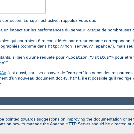
 correction. Lorsqu'il est activé, rappelez-vous que :
aura un impact sur les performances du serveur lorsque de nombreuses c
ibles qui pourraient être considérés par erreur comme correspondant à
orthographiés (comme dans
), mais seu
http://mon.serveur/~apahce/
istants, si bien qu'une requête pour
pour être 
<Location "/status">
".
tml
DAV
l'est aussi, car il va essayer de "corriger" les noms des ressource
gement d'un nouveau document
, il est possible qu'il rediri
doc43.html
e.
be pointed towards suggestions on improving the documentation or ser
tions on how to manage the Apache HTTP Server should be directed at e