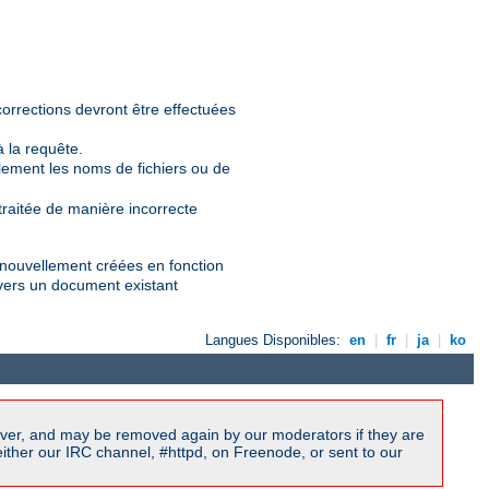
orrections devront être effectuées
 la requête.
lement les noms de fichiers ou de
traitée de manière incorrecte
s nouvellement créées en fonction
ge vers un document existant
Langues Disponibles:
en
|
fr
|
ja
|
ko
ver, and may be removed again by our moderators if they are
ither our IRC channel, #httpd, on Freenode, or sent to our