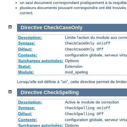
un seul document correspondant pratiquement à la requête a
plusieurs documents pouvant correspondre ont été trouvés, 
correct.
Directive
CheckCaseOnly
Description:
Limite l'action du module aux corr
Syntaxe:
CheckCaseOnly on|off
Défaut:
CheckCaseOnly Off
Contexte:
configuration globale, serveur virtu
Surcharges autorisées:
Options
Statut:
Extension
Module:
mod_speling
Lorsqu'elle est définie à "on", cette directive permet de limi
Directive
CheckSpelling
Description:
Active le module de correction
Syntaxe:
CheckSpelling on|off
Défaut:
CheckSpelling Off
Contexte:
configuration globale, serveur virtu
Surcharges autorisées:
Options