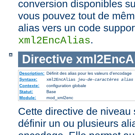
conversion disponibles su
vous pouvez tout de même
alias vers un code support
.
xml2EncAlias
Directive
xml2EncAl
Description:
Définit des alias pour les valeurs d'encodage
Syntaxe:
xml2EncAlias
jeu-de-caractères alias
Contexte:
configuration globale
Statut:
Base
Module:
mod_xml2enc
Cette directive de niveau
définir un ou plusieurs al