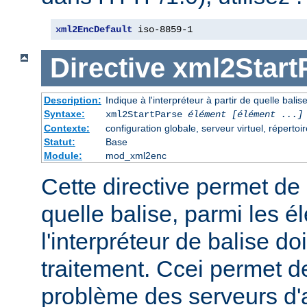
xml2EncDefault
 iso-8859-1
Directive
xml2Start
Description:
Indique à l'interpréteur à partir de quelle bali
Syntaxe:
xml2StartParse
élément [élément ...]
Contexte:
configuration globale, serveur virtuel, répertoi
Statut:
Base
Module:
mod_xml2enc
Cette directive permet de s
quelle balise, parmi les é
l'interpréteur de balise 
traitement. Ccei permet d
problème des serveurs d'a