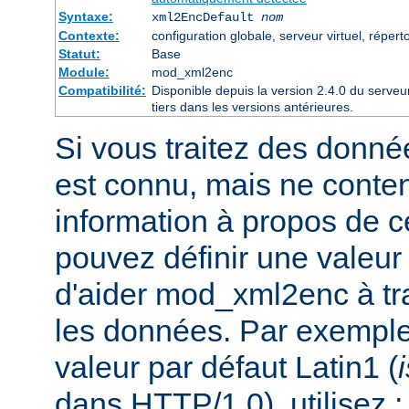
Syntaxe:
xml2EncDefault
nom
Contexte:
configuration globale, serveur virtuel, répert
Statut:
Base
Module:
mod_xml2enc
Compatibilité:
Disponible depuis la version 2.4.0 du serve
tiers dans les versions antérieures.
Si vous traitez des donné
est connu, mais ne conte
information à propos de c
pouvez définir une valeur 
d'aider mod_xml2enc à tra
les données. Par exemple,
valeur par défaut Latin1 (
dans HTTP/1.0), utilisez :