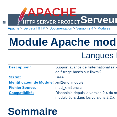
Serveu
Apache
>
Serveur HTTP
>
Documentation
>
Version 2.4
>
Modules
Module Apache mod
Langues 
Description:
Support avancé de l'internationalisat
de filtrage basés sur libxml2
Statut:
Base
Identificateur de Module:
xml2enc_module
Fichier Source:
mod_xml2enc.c
Compatibilité:
Disponible depuis la version 2.4 du 
module tiers dans les versions 2.2.x
Sommaire