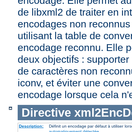
encodage. Elle permet au
de libxml2 de traiter en i
encodages non reconnus 
utilisant la table de conv
encodage reconnu. Elle p
deux objectifs : supporte
de caractères non reconn
iconv, et éviter une conve
encodage lorsque cela n'
Directive
xml2EncDe
Description:
Définit un encodage par défaut à utiliser lo
automatiquement détectée