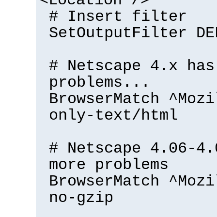
<Location />
# Insert filter
SetOutputFilter DE
# Netscape 4.x has
problems...
BrowserMatch ^Mozi
only-text/html
# Netscape 4.06-4.
more problems
BrowserMatch ^Mozi
no-gzip