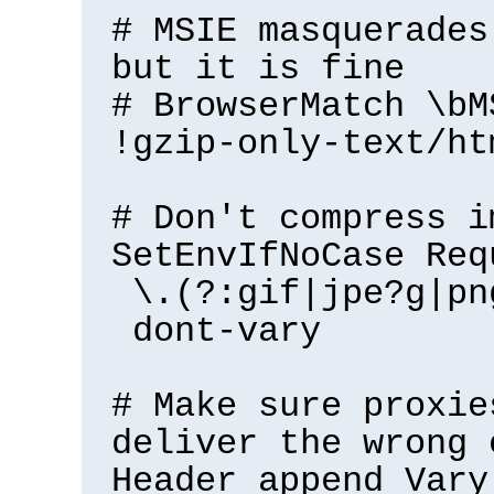
# MSIE masquerades
but it is fine
# BrowserMatch \bM
!gzip-only-text/ht
# Don't compress i
SetEnvIfNoCase Req
\.(?:gif|jpe?g|pn
dont-vary
# Make sure proxie
deliver the wrong 
Header append Vary