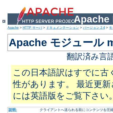
Apach
Apache
>
HTTP サーバ
>
ドキュメンテーション
>
バージョン 2.4
>
モ
Apache モジュール mo
翻訳済み言語
この日本語訳はすでに古
性があります。 最近更
には英語版をご覧下さい
説明:
クライアントへ送られる前にコンテンツを圧