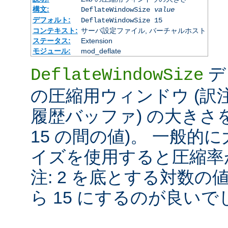
構文:
DeflateWindowSize
value
デフォルト:
DeflateWindowSize 15
コンテキスト:
サーバ設定ファイル, バーチャルホスト
ステータス:
Extension
モジュール:
mod_deflate
デ
DeflateWindowSize
の圧縮用ウィンドウ (訳注:
履歴バッファ) の大きさを
15 の間の値)。 一般
イズを使用すると圧縮率が
注: 2 を底とする対数の
ら 15 にするのが良いで