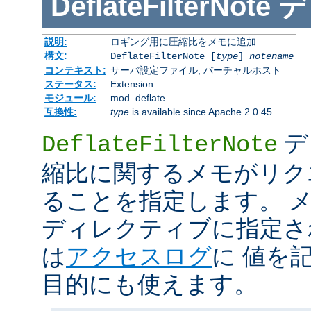
DeflateFilterNote
デ
説明:
ロギング用に圧縮比をメモに追加
構文:
DeflateFilterNote [
type
]
notename
コンテキスト:
サーバ設定ファイル, バーチャルホスト
ステータス:
Extension
モジュール:
mod_deflate
互換性:
type
is available since Apache 2.0.45
デ
DeflateFilterNote
縮比に関するメモがリク
ることを指定します。 メモ 
ディレクティブに指定さ
は
アクセスログ
に 値を
目的にも使えます。