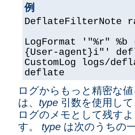
例
DeflateFilterNote r
LogFormat '"%r" %b 
{User-agent}i"' def
CustomLog logs/defl
deflate
ログからもっと精密な値
は、
type
引数を使用して
ログのメモとして残すよ
す。
type
は次のうちの