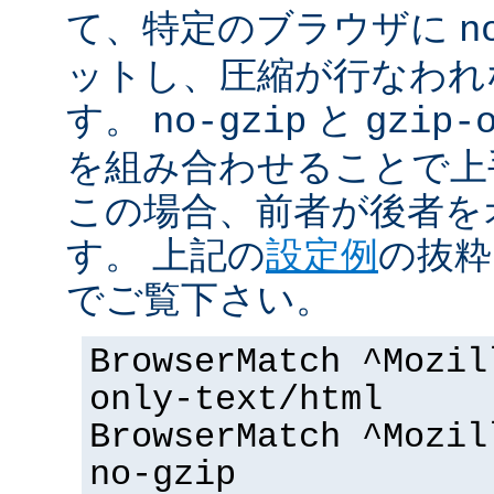
て、特定のブラウザに
n
ットし、圧縮が行なわれ
す。
と
no-gzip
gzip-
を組み合わせることで上
この場合、前者が後者を
す。 上記の
設定例
の抜粋
でご覧下さい。
BrowserMatch ^Mozil
only-text/html
BrowserMatch ^Mozil
no-gzip