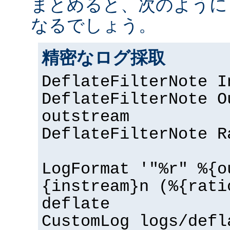
まとめると、次のように
なるでしょう。
精密なログ採取
DeflateFilterNote I
DeflateFilterNote O
outstream
DeflateFilterNote R
LogFormat '"%r" %{o
{instream}n (%{rati
deflate
CustomLog logs/defl