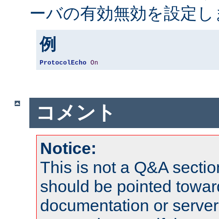
ーバの有効無効を設定し
例
ProtocolEcho
On
コメント
Notice:
This is not a Q&A sect
should be pointed towar
documentation or serve