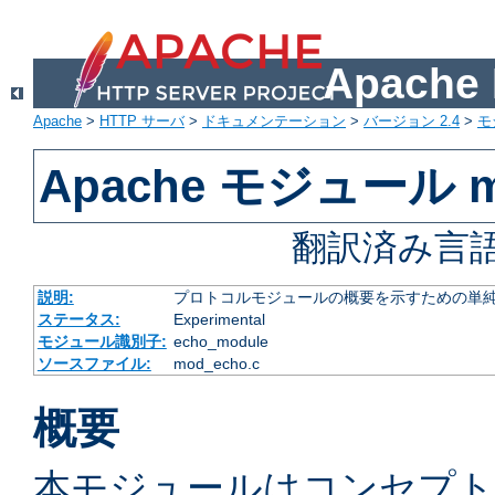
Apach
Apache
>
HTTP サーバ
>
ドキュメンテーション
>
バージョン 2.4
>
モ
Apache モジュール m
翻訳済み言語
説明:
プロトコルモジュールの概要を示すための単
ステータス:
Experimental
モジュール識別子:
echo_module
ソースファイル:
mod_echo.c
概要
本モジュールはコンセプ