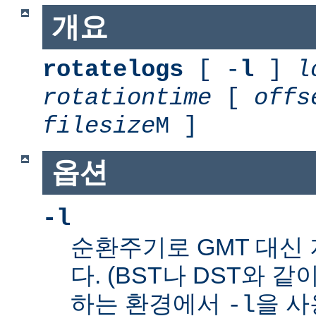
개요
rotatelogs
[ -
l
]
l
rotationtime
[
offs
filesize
M ]
옵션
-l
순환주기로 GMT 대신
다. (BST나 DST와 같
하는 환경에서
을 사
-l