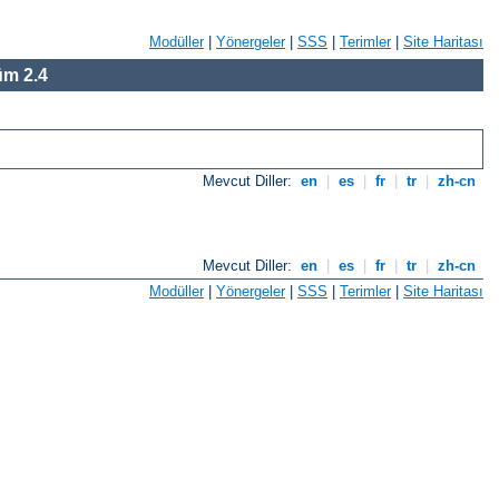
Modüller
|
Yönergeler
|
SSS
|
Terimler
|
Site Haritası
m 2.4
Mevcut Diller:
en
|
es
|
fr
|
tr
|
zh-cn
Mevcut Diller:
en
|
es
|
fr
|
tr
|
zh-cn
Modüller
|
Yönergeler
|
SSS
|
Terimler
|
Site Haritası