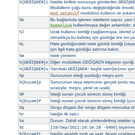
İstekle birlikte sunucuya gönderilen
%{
DEĞİŞKEN
}i
DEĞİŞK
Modüllerin çoğu bunu değiştirdiğinde önceki i
modülünü kullanın ve yukarıd
mod_setenvif
Bu bağlantıda işlenen isteklerin sayısı; yani ör
%k
kullanılmışsa değer anlamlıdır; a
KeepAlive
Uzak kullanıcı kimliği (sağlanmışsa, identd 
%l
olmadıkça bu belirteç için günlüğe tire imi yaz
Hata günlüğündeki istek günlük kimliği (vey
%L
için ilgili hata günlüğü satırına bakın.
İstek yöntemi.
%m
Diğer modüldeki
DEĞİŞKEN
bilgisinin içeriği.
%{
DEĞİŞKEN
}n
Yanıttaki
başlık satır(lar)ının içeri
%{
DEĞİŞKEN
}o
DEĞİŞKEN
:
Sunucunun isteği sunduğu meşru port.
%p
Sunucunun veya istemcinin gerçek portu vey
%{
biçem
}p
sırasıyla: meşru, yerel ve uzak).
İsteği sunan çocuk sürecin süreç kimliği.
%P
İsteği sunan çocuk sürecin süreç kimliği (
%{
biçem
}P
pi
Sorgu dizgesi (bir sorgu dizgesi mevcutsa ö
%q
İsteğin ilk satırı.
%r
Durum. Dahili olarak yönlendirilmiş istekler i
%s
biçeminde
%t
[18/Sep/2011:19:18:28 -0400]
İsteğin alındığı tarih ve saat;
biçem
uzatılmı
%{
biçem
}t