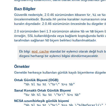
Bazı Bilgiler
Güvenlik nedeniyle, 2.0.46 sürümünden itibaren
,
ve
%r
%i
%o
öncelenmektedir. Burada
hh
yerine karakter numarasının onalt
kuralın dışındadır. 2.0.46 sürümünün öncesinde bu dizgeler ö
2.0 sürümünden beri 1.3 sürümünün aksine
ve
biçem be
%b
%B
örneğin, SSL kullanıldığında veya bağlantı koptuğunda farklı 
tarafından sağlanan
biçem belirteci kullanılmaktadır.
%O
Ek bilgi:
standat bir eylemci olarak değil hızlı
mod_cache
dizgesi herhangi bir eylemci bilgisi döndürmeyecektir.
Örnekler
Genelde herkesçe kullanılan günlük kaydı biçemleme dizgeler
Ortak Günlük Biçemi (OGB)
"%h %l %u %t \"%r\" %>s %b"
Sanal Konaklı Ortak Günlük Biçemi
"%v %h %l %u %t \"%r\" %>s %b"
NCSA uzun/birleşik günlük biçemi
"%h %l %u %t \"%r\" %>s %b \"%{Referer}i\" 