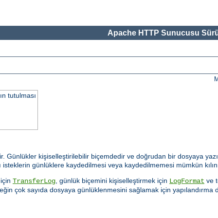
Apache HTTP Sunucusu Sürü
M
ın tutulması
ir. Günlükler kişiselleştirilebilir biçemdedir ve doğrudan bir dosyaya yaz
 bazı isteklerin günlüklere kaydedilmesi veya kaydedilmemesi mümkün kılın
için
, günlük biçemini kişiselleştirmek için
ve t
TransferLog
LogFormat
teğin çok sayıda dosyaya günlüklenmesini sağlamak için yapılandırma 