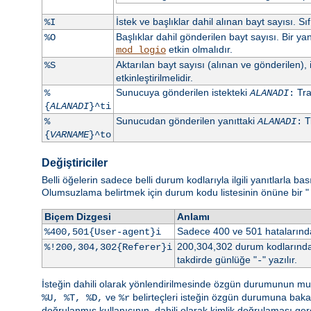
İstek ve başlıklar dahil alınan bayt sayısı. 
%I
Başlıklar dahil gönderilen bayt sayısı. Bir y
%O
etkin olmalıdır.
mod_logio
Aktarılan bayt sayısı (alınan ve gönderilen), 
%S
etkinleştirilmelidir.
Sunucuya gönderilen istekteki
Trai
%
ALANADI
:
{
ALANADI
}^ti
Sunucudan gönderilen yanıttaki
Tr
%
ALANADI
:
{
VARNAME
}^to
Değiştiriciler
Belli öğelerin sadece belli durum kodlarıyla ilgili yanıtlarla b
Olumsuzlama belirtmek için durum kodu listesinin önüne bir "
Biçem Dizgesi
Anlamı
Sadece 400 ve 501 hataların
%400,501{User-agent}i
200,304,302 durum kodlarından
%!200,304,302{Referer}i
takdirde günlüğe "
" yazılır.
-
İsteğin dahili olarak yönlendirilmesinde özgün durumunun mu yo
ve
belirteçleri isteğin özgün durumuna bak
%U, %T, %D,
%r
doğrulanmış kullanıcının, dahili olarak kimlik doğrulaması ge