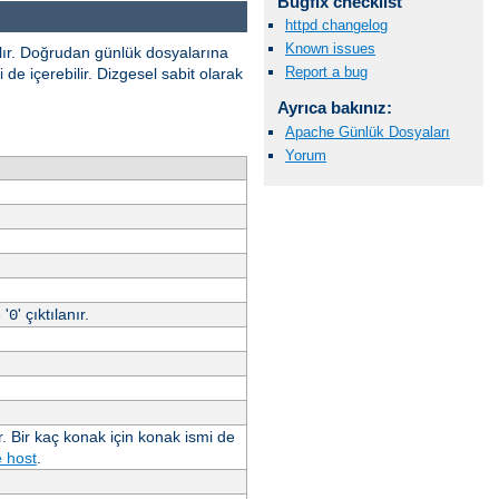
Bugfix checklist
httpd changelog
Known issues
ılır. Doğrudan günlük dosyalarına
Report a bug
de içerebilir. Dizgesel sabit olarak
Ayrıca bakınız:
Apache Günlük Dosyaları
Yorum
 '
' çıktılanır.
0
. Bir kaç konak için konak ismi de
 host
.