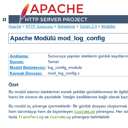
Apache
>
HTTP Sunucusu
>
Belgeleme
>
Sürüm 2.4
>
Modüller
Apache Modülü mod_log_config
Açıklama:
Sunucuya yapılan isteklerin günlük kayıtların
Durum:
Temel
Modül Betimleyici:
log_config_module
Kaynak Dosyası:
mod_log_config.c
Özet
Bu modül istemci isteklerinin esnek şekilde günlüklenmesi ile ilgilid
harici bir sürece de yazılabilir. İsteğin özelliklerine bağlı olarak
Bu modül üç yönerge içermektedir: Bir günlük dosyası oluşturmak 
hem tanımlayıp hem de biçemleyen
yönergesi. Her is
CustomLog
fazla
ve
yönergesi belirtilebilir.
TransferLog
CustomLog