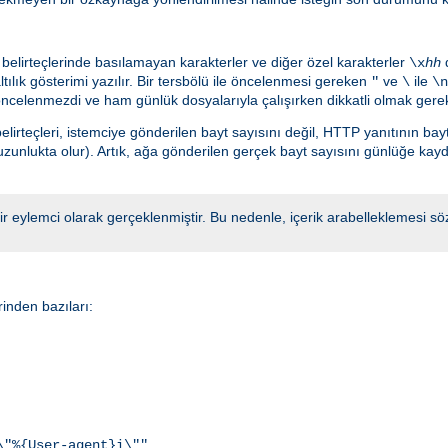
belirteçlerinde basılamayan karakterler ve diğer özel karakterler
d
\x
hh
ılık gösterimi yazılır. Bir tersbölü ile öncelenmesi gereken
ve
ile
"
\
\n
ncelenmezdi ve ham günlük dosyalarıyla çalışırken dikkatli olmak gerek
lirteçleri, istemciye gönderilen bayt sayısını değil, HTTP yanıtının bayt
uzunlukta olur). Artık, ağa gönderilen gerçek bayt sayısını günlüğe kay
 bir eylemci olarak gerçeklenmiştir. Bu nedenle, içerik arabelleklemesi
inden bazıları:
\"%{User-agent}i\""