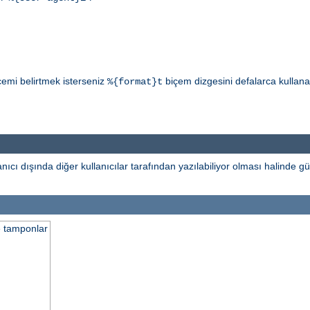
çemi belirtmek isterseniz
biçem dizgesini defalarca kullanabi
%{format}t
ıcı dışında diğer kullanıcılar tarafından yazılabiliyor olması halinde gü
e tamponlar