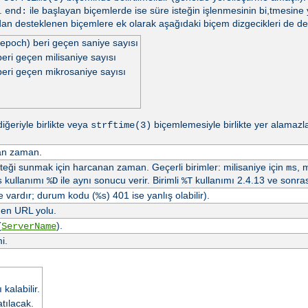
r.
ile başlayan biçemlerde ise süre isteğin işlenmesinin bi,tmesine 
end:
dan desteklenen biçemlere ek olarak aşağıdaki biçem dizgecikleri de d
epoch) beri geçen saniye sayısı
ri geçen milisaniye sayısı
eri geçen mikrosaniye sayısı
diğeriyle birlikte veya
biçemlemesiyle birlikte yer alamazl
strftime(3)
nan zaman.
isteği sunmak için harcanan zaman. Geçerli birimler: milisaniye için
, 
ms
kullanımı
ile aynı sonucu verir. Birimli
kullanımı 2.4.13 ve sonras
s
%D
%T
e vardır; durum kodu (
) 401 ise yanlış olabilir).
%s
nen URL yolu.
(
).
ServerName
i.
kalabilir.
tılacak.