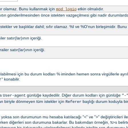
Sıfır olamaz. Bunu kullanmak için
etkin olmalıdır.
mod_logio
anıtın gönderilmesinden önce istekten vazgeçilmesi gibi nadir durumlarda 
istekler ve başlıklar dahil; sıfır olamaz. %I ve %O'nun birleşimidir. Bun
ler satır(lar)ının içeriği.
ailer satır(lar)ının içeriği.
asılabilmesi için bu durum kodları % iminden hemen sonra virgüllerle ayrılm
" konabilir.
!
da
günlüğe kaydedilir. Diğer durum kodları için günlüğe
User-agent
"-
 biriyle dönmeyen tüm istekler için
başlığı durum koduyla birl
Referer
ksa son durumunun mu hesaba katılacağı "<" ve ">" değiştiricileri ile be
arken diğerleri son durumuna bakarlar. Bu bakımdan örneğin,
belirt
%>s
rekmeyen bir özkaynağa yönlendirilmesi halinde isteğin son durumunu ka