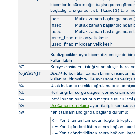
biçemlerde süre isteğin başlangıcına göredi
başladığı ana göredir.
tarafın
strftime(3)
Mutlak zaman başlangıcından (
sec
Mutlak zaman başlangıcından be
msec
Mutlak zaman başlangıcından b
usec
milisaniyelik kesir
msec_frac
mikrosaniyelik kesir
usec_frac
Bu dizgecikler, aynı biçem dizgesi içinde bir 
kullanılabilir.
Saniye cinsinden, isteği sunmak için harca
%T
BİRİM
ile belirtilen zaman birimi cinsinden, 
%{
BİRİM
}T
kullanımı birimsiz
ile aynı sonucu verir;
%T
u
Uzak kullanıcı (kimlik doğrulaması istenmişs
%u
Herhangi bir sorgu dizgesi içermeksizin iste
%U
İsteği sunan sunucunun meşru sunucu ismi 
%v
ayarı ile ilgili sunucu ism
%V
UseCanonicalName
Yanıt tamamlandığında bağlantı durumu:
%X
=
Yanıt tamamlanmadan bağlantı koptu.
X
=
Yanıt gönderildikten sonra bağlantı canlı 
+
=
Yanıt gönderildikten sonra bağlantı kapa
-