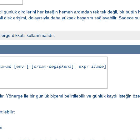
i günlük girdilerini her isteğin hemen ardından tek tek değil, bir bütün
 disk erişimi, dolayısıyla daha yüksek başarım sağlayabilir. Sadece sunuc
ge dikkatli kullanılmalıdır.
ma-ad
[env=[!]
ortam-değişkeni
]| expr=
ifade
]
r. Yönerge ile bir günlük biçemi belirtilebilir ve günlük kaydı isteğin öze
ilebilir:
i.