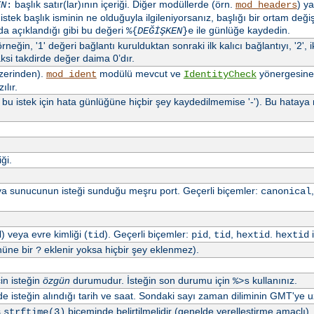
başlık satır(lar)ının içeriği. Diğer modüllerde (örn.
) ya
EN
:
mod_headers
stek başlık isminin ne olduğuyla ilgileniyorsanız, başlığı bir ortam değ
a açıklandığı gibi bu değeri
ile günlüğe kaydedin.
%{
DEĞİŞKEN
}e
neğin, '1' değeri bağlantı kurulduktan sonraki ilk kalıcı bağlantıyı, '2', iki
ksi takdirde değer daima 0’dır.
üzerinden).
modülü mevcut ve
yönergesine
mod_ident
IdentityCheck
ılır.
a bu istek için hata günlüğüne hiçbir şey kaydedilmemise '-'). Bu hata
ği.
a sunucunun isteği sunduğu meşru port. Geçerli biçemler:
canonical
) veya evre kimliği (
). Geçerli biçemler:
,
,
.
i
d
tid
pid
tid
hextid
hextid
nüne bir
eklenir yoksa hiçbir şey eklenmez).
?
çin isteğin
özgün
durumudur. İsteğin son durumu için
kullanınız.
%>s
 isteğin alındığı tarih ve saat. Sondaki sayı zaman diliminin GMT'ye uz
ş
biçeminde belirtilmelidir (genelde yerelleştirme amaçlı)
strftime(3)