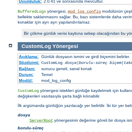
Uyumluluk:
2.0.41 ve sonrasında mevcuttur.
yönergesi,
modülünün çeşitl
BufferedLogs
mod_log_config
bellekte saklanmasını sağlar. Bu, bazı sistemlerde daha verimli
konaklar için ayrı ayrı yapılandırılamaz.
Bir çökme günlük verisi kaybına sebep olacağından bu yöner
CustomLog
Yönergesi
Açıklama:
Günlük dosyasın ismini ve girdi biçemini belirler.
Sözdizimi:
CustomLog
dosya
|
borulu-süreç
biçem
|
tak
Bağlam:
sunucu geneli, sanal konak
Durum:
Temel
Modül:
mod_log_config
yönergesi istekleri günlüğe kaydetmek için kullanılı
CustomLog
değişkenleri vasıtasıyla şarta bağlı kılınabilir.
İlk argümanda günlüğün yazılacağı yer belirtilir. İki tür yer belirt
dosya
yönergesinin değerine göreli bir dosya ism
ServerRoot
borulu-süreç