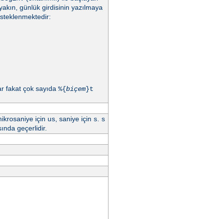
yakın, günlük girdisinin yazılmaya
esteklenmektedir:
ar fakat çok sayıda
%{
biçem
}t
mikrosaniye için
, saniye için
.
us
s
s
ında geçerlidir.