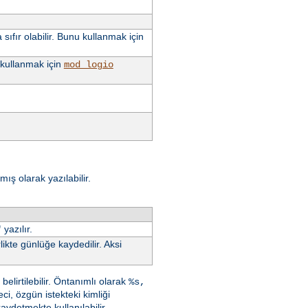
sıfır olabilir. Bunu kullanmak için
u kullanmak için
mod_logio
ış olarak yazılabilir.
yazılır.
"
ikte günlüğe kaydedilir. Aksi
lirtilebilir. Öntanımlı olarak
%s,
eci, özgün istekteki kimliği
ydetmekte kullanılabilir.