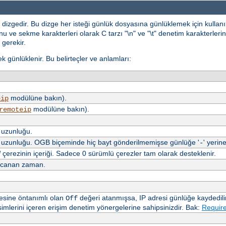
dizgedir. Bu dizge her isteği günlük dosyasına günlüklemek için kullan
 ve sekme karakterleri olarak C tarzı "\n" ve "\t" denetim karakterlerini 
 gerekir.
erek günlüklenir. Bu belirteçler ve anlamları:
modülüne bakın).
eip
modülüne bakın).
remoteip
n uzunluğu.
en uzunluğu. OGB biçeminde hiç bayt gönderilmemişse günlüğe '
' yerine
-
N
çerezinin içeriği. Sadece 0 sürümlü çerezler tam olarak desteklenir.
arcanan zaman.
sine öntanımlı olan
değeri atanmışsa, IP adresi günlüğe kaydedilir
Off
mlerini içeren erişim denetim yönergelerine sahipsinizdir. Bak:
Require