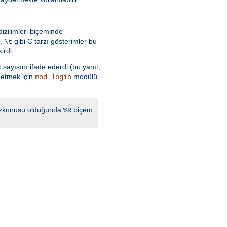
izilimleri biçeminde
,
gibi C tarzı gösterimler bu
\t
irdi.
 sayısını ifade ederdi (bu yanıt,
detmek için
modülü
mod_logio
 sözkonusu olduğunda
biçem
%R