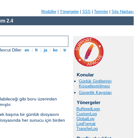
Modüller
|
Yönergeler
|
SSS
|
Terimler
|
Site Haritası
m 2.4
evcut Diller:
en
|
fr
|
ja
|
ko
|
tr
Konular
Günlük Girdilerinin
Kişiselleştirilmesi
Güvenlik Kaygıları
ılabileceği gibi boru üzerinden
Yönergeler
mıştır.
BufferedLogs
CustomLog
ek başına bir günlük dosyasını
GlobalLog
dosyasında her sunucu için birden
LogFormat
TransferLog