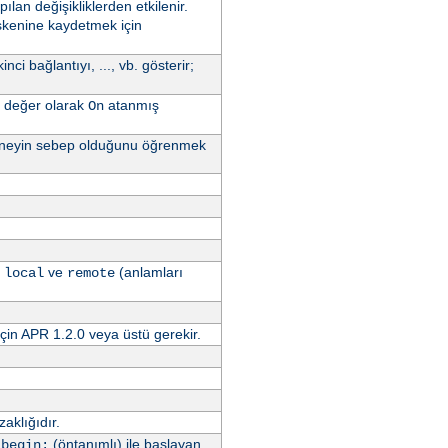
pılan değişikliklerden etkilenir.
işkenine kaydetmek için
nci bağlantıyı, ..., vb. gösterir;
 değer olarak
atanmış
On
ya neyin sebep olduğunu öğrenmek
,
ve
(anlamları
local
remote
çin APR 1.2.0 veya üstü gerekir.
aklığıdır.
.
(öntanımlı) ile başlayan
begin: