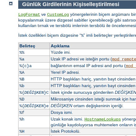
Günlük Girdilerinin Kişiselleştirilmesi
ve
yönergelerinin biçem argümanı bir 
LogFormat
CustomLog
kopyalanmak üzere dizgesel sabitler içerebileceği gibi satırsonu
kullanılan tırnak ve tersbölü imlerinin tersbölü ile öncelenmesi
İstek özellikleri biçem dizgesine “
” imli belirteçler yerleştiril
%
Belirteç
Açıklama
Yüzde imi.
%%
Uzak IP adresi ve isteğin portu (
%a
mod_remot
bağlantının emsal IP adresi and portu (
%{c}a
mod_
Yerel IP adresi.
%A
HTTP başlıkları hariç, yanıtın bayt cinsinde
%B
HTTP başlıkları hariç, yanıtın bayt cinsind
%b
İstek içinde sunucuya gönderilen
DEĞİŞKE
%{
DEĞİŞKEN
}C
Mikrosaniye cinsinden isteği sunmak için h
%D
DEĞİŞKEN
ortam değişkeninin içeriği.
%{
DEĞİŞKEN
}e
Dosya ismi.
%f
Uzak konak ismi.
yönerge
%h
HostnameLookups
günlüğe kaydoluyorsa muhtemelen onların isi
İstek Protokolü.
%H