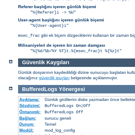
Referer başlığını içeren günlük biçemi
"%{Referer}i -> %U"
User-agent başlığını içeren günlük biçemi
"%{User-agent}i"
gibi ek biçem dizgeciklerini kullanan bir zaman bi
msec_frac
Milisaniyeleri de içeren bir zaman damgası
"%{%d/%b/%Y %T}t.%{msec_frac}t %{%z}t"
Güvenlik Kaygıları
Günlük dosyarının kaydedildiği dizine sunucuyu başlatan kullan
olacağınız
güvenlik ipuçları
belgesinde açıklanmıştır.
BufferedLogs
Yönergesi
Açıklama:
Günlük girdilerini diske yazmadan önce bellekt
Sözdizimi:
BufferedLogs On|Off
Öntanımlı:
BufferedLogs Off
Bağlam:
sunucu geneli
Durum:
Temel
Modül:
mod_log_config