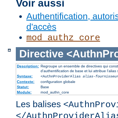
Voir aussi
Authentification, autori
d'accès
mod_authz_core
Directive
<AuthnPro
Description:
Regroupe un ensemble de directives qui consti
d'authentification de base et lui attribue l'alias 
Syntaxe:
<AuthnProviderAlias
alias-fournisseu
Contexte:
configuration globale
Statut:
Base
Module:
mod_authn_core
Les balises
<AuthnProv
</AuthnProviderAlia