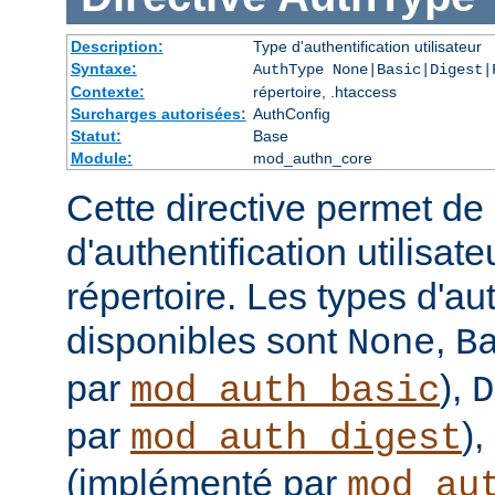
Description:
Type d'authentification utilisateur
Syntaxe:
AuthType None|Basic|Digest|
Contexte:
répertoire, .htaccess
Surcharges autorisées:
AuthConfig
Statut:
Base
Module:
mod_authn_core
Cette directive permet de d
d'authentification utilisat
répertoire. Les types d'aut
disponibles sont
,
None
B
par
),
mod_auth_basic
D
par
),
mod_auth_digest
(implémenté par
mod_au