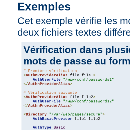
Exemples
Cet exemple vérifie les 
deux fichiers textes différ
Vérification dans plusi
mots de passe au form
# Première vérification
<
AuthnProviderAlias
 file file1
>
AuthUserFile
"/www/conf/passwords1"
</
AuthnProviderAlias
>
# Vérification suivante
<
AuthnProviderAlias
 file file2
>
AuthUserFile
"/www/conf/passwords2"
</
AuthnProviderAlias
>
<
Directory
"/var/web/pages/secure"
>
AuthBasicProvider
 file1 file2

AuthType
Basic