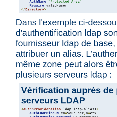
AuthName
"Protected Area"
Require
</
Directory
>
Dans l'exemple ci-dessou
d'authentification ldap son
fournisseur ldap de base, 
attribuer un alias. L'authe
même zone peut alors être
plusieurs serveurs ldap :
Vérification auprès de
serveurs LDAP
<
AuthnProviderAlias
 ldap ldap-alias1
>
AuthLDAPBindDN
 cn
=
youruser
,
o
=
ctx
