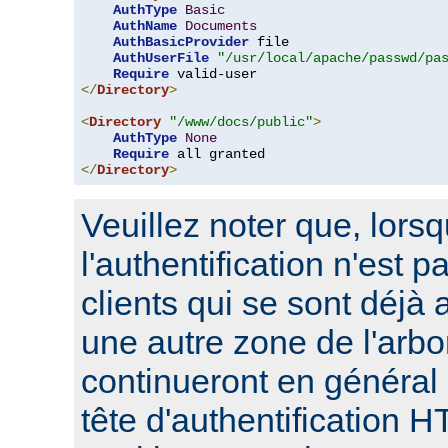
AuthType
Basic
AuthName
Documents
AuthBasicProvider
 file

AuthUserFile
"/usr/local/apache/passwd/pa
Require
</
Directory
>
<
Directory
"/www/docs/public"
>
AuthType
None
Require
</
Directory
>
Veuillez noter que, lors
l'authentification n'est p
clients qui se sont déjà 
une autre zone de l'arbo
continueront en général
tête d'authentification 