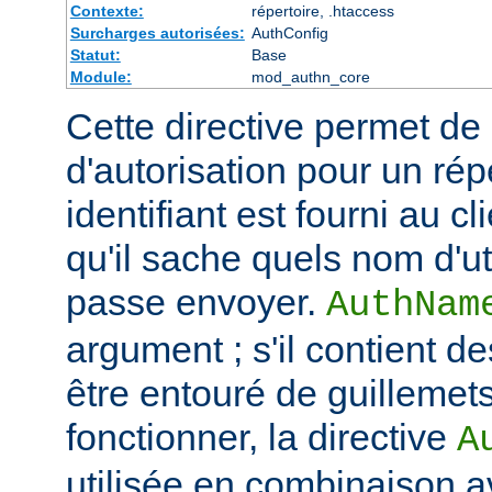
Contexte:
répertoire, .htaccess
Surcharges autorisées:
AuthConfig
Statut:
Base
Module:
mod_authn_core
Cette directive permet de dé
d'autorisation pour un rép
identifiant est fourni au c
qu'il sache quels nom d'ut
passe envoyer.
AuthNam
argument ; s'il contient de
être entouré de guillemet
fonctionner, la directive
A
utilisée en combinaison a