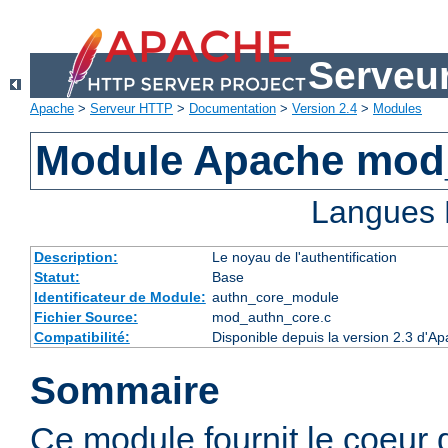
Serveu
Apache
>
Serveur HTTP
>
Documentation
>
Version 2.4
>
Modules
Module Apache mod
Langues 
Description:
Le noyau de l'authentification
Statut:
Base
Identificateur de Module:
authn_core_module
Fichier Source:
mod_authn_core.c
Compatibilité:
Disponible depuis la version 2.3 d'A
Sommaire
Ce module fournit le coeur 