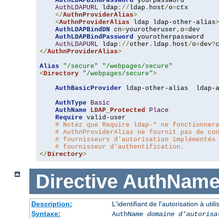
AuthLDAPBindPassword
 yourpassword

AuthLDAPURL
 ldap
://
ldap
.
host
/
o
=
ctx

</
AuthnProviderAlias
>
<
AuthnProviderAlias
 ldap ldap-other-alias
AuthLDAPBindDN
 cn
=
yourotheruser
,
o
=
dev

AuthLDAPBindPassword
 yourotherpassword

AuthLDAPURL
 ldap
://
other
.
ldap
.
host
/
o
=
dev
?
</
AuthnProviderAlias
>
Alias
"/secure"
"/webpages/secure"
<
Directory
"/webpages/secure"
>
AuthBasicProvider
 ldap-other-alias  ldap-a
AuthType
Basic
AuthName
LDAP_Protected
Place
Require
 valid-user

# Notez que Require ldap-* ne fonctionner
# AuthnProviderAlias ne fournit pas de co
# fournisseurs d'autorisation implémentés
# fournisseur d'authentification.
</
Directory
>
Directive
AuthNam
Description:
L'identifiant de l'autorisation à uti
Syntaxe:
AuthName
domaine d'autorisa