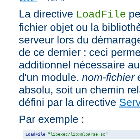
La directive
per
LoadFile
fichier objet ou la bibliot
serveur lors du démarrag
de ce dernier ; ceci perme
additionnel nécessaire a
d'un module.
nom-fichier
e
absolu, soit un chemin rela
défini par la directive
Ser
Par exemple :
LoadFile
"libexec/libxmlparse.so"