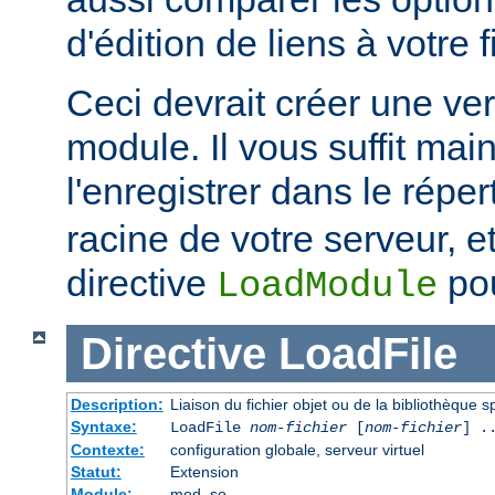
d'édition de liens à votre f
Ceci devrait créer une ve
module. Il vous suffit mai
l'enregistrer dans le réper
racine de votre serveur, et 
directive
pou
LoadModule
Directive
LoadFile
Description:
Liaison du fichier objet ou de la bibliothèque sp
Syntaxe:
LoadFile
nom-fichier
[
nom-fichier
] .
Contexte:
configuration globale, serveur virtuel
Statut:
Extension
Module:
mod_so