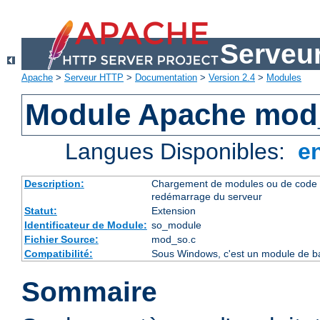
Serveu
Apache
>
Serveur HTTP
>
Documentation
>
Version 2.4
>
Modules
Module Apache mod
Langues Disponibles:
e
Description:
Chargement de modules ou de code 
redémarrage du serveur
Statut:
Extension
Identificateur de Module:
so_module
Fichier Source:
mod_so.c
Compatibilité:
Sous Windows, c'est un module de ba
Sommaire