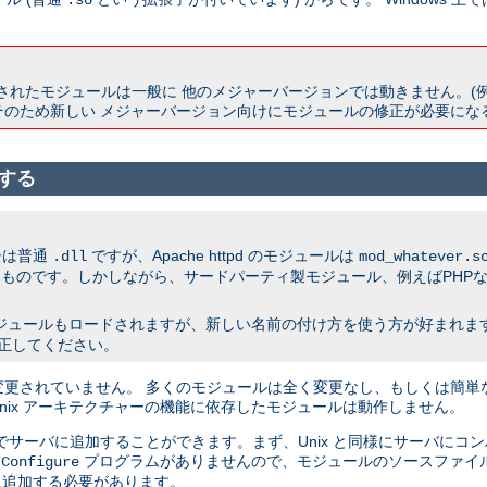
.so
ドされたモジュールは一般に 他のメジャーバージョンでは動きません。(例えば 1.3 
そのため新しい メジャーバージョン向けにモジュールの修正が必要にな
成する
子は普通
ですが、Apache httpd のモジュールは
.dll
mod_whatever.s
ものです。しかしながら、サードパーティ製モジュール、例えばPHPな
ジュールもロードされますが、新しい名前の付け方を使う方が好まれます。 
修正してください。
ndows 間では変更されていません。 多くのモジュールは全く変更なし、もしくは簡単
 Unix アーキテクチャーの機能に依存したモジュールは動作しません。
でサーバに追加することができます。まず、Unix と同様にサーバにコ
る
プログラムがありませんので、モジュールのソースファイルを A
Configure
追加する必要があります。