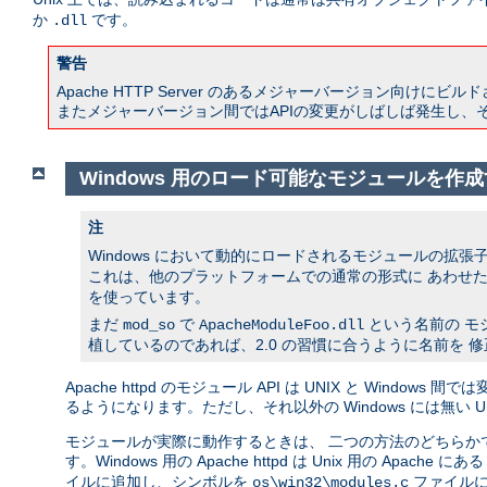
か
です。
.dll
警告
Apache HTTP Server のあるメジャーバージョン向けにビル
またメジャーバージョン間ではAPIの変更がしばしば発生し、
Windows 用のロード可能なモジュールを作
注
Windows において動的にロードされるモジュールの拡張
これは、他のプラットフォームでの通常の形式に あわせた
を使っています。
まだ
で
という名前の モ
mod_so
ApacheModuleFoo.dll
植しているのであれば、2.0 の習慣に合うように名前を 
Apache httpd のモジュール API は UNIX と Wi
るようになります。ただし、それ以外の Windows には無い
モジュールが実際に動作するときは、 二つの方法のどちらか
す。Windows 用の Apache httpd は Unix 用の Apache にあ
イルに追加し、シンボルを
ファイルに
os\win32\modules.c