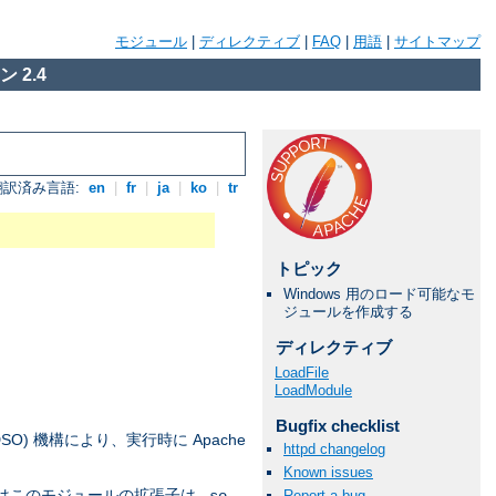
モジュール
|
ディレクティブ
|
FAQ
|
用語
|
サイトマップ
 2.4
翻訳済み言語:
en
|
fr
|
ja
|
ko
|
tr
トピック
Windows 用のロード可能なモ
ジュールを作成する
ディレクティブ
LoadFile
LoadModule
Bugfix checklist
DSO) 機構により、実行時に Apache
httpd changelog
Known issues
上ではこのモジュールの拡張子は
Report a bug