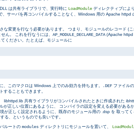
 DLL は共有ライブラリで、実行時に
ディレクティブによ
LoadModule
サーバを再コンパイルすることなく、Windows 用の Apache htt
に小さな変更を行なう必要があります。 つまり、モジュールのレコード (
りません。 これを行なうには、
(Apache h
AP_MODULE_DECLARE_DATA
加してください。たとえば、モジュールに
に、このマクロは Windows 上でのみ効力を持ちます。
ファイルの
.DEF
ートすることもできます。
bhttpd.lib 共有ライブラリがコンパイルされたときに作成された ibhtt
ッダファイルが正しい位置にあるように、 コンパイラの設定を変える必要があ
ド環境が正しく設定されるように、既存のモジュール用の .dsp を 取っ
比較する、というものでも良いです。
ーバルートの
ディレクトリにモジュールを置いて、
modules
LoadModul