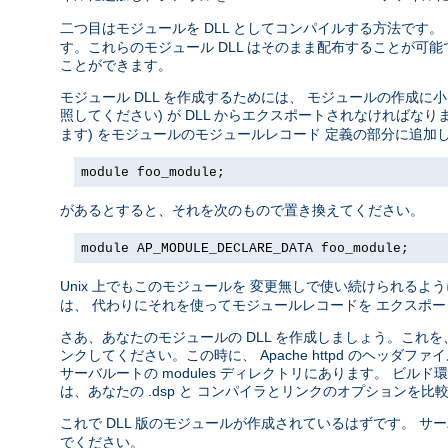
二つ目はモジュールを DLL としてコンパイルする方法です。
す。これらのモジュール DLL はそのまま配布することが可能で、
ことができます。
モジュール DLL を作成するためには、 モジュールの作成
照してください) が DLL からエクスポートされなければな
ます) をモジュールのモジュールレコード 定義の部分に追
module foo_module;
があるとすると、それを次のもので置き換えてください。
module AP_MODULE_DECLARE_DATA foo_module;
Unix 上でもこのモジュールを 変更無しで使い続けられるよう
は、 代わりにそれを使ってモジュールレコードを エクスポ
さあ、あなたのモジュールの DLL を作成しましょう。これを、 li
ンクしてください。この時に、 Apache httpd のヘ
サーバルートの modules ディレクトリにあります。 ビル
は、あなたの .dsp と コンパイラとリンクのオプションを
これで DLL 版のモジュールが作成されているはずです。 サ
でください。