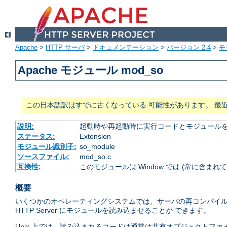
Apache
>
HTTP サーバ
>
ドキュメンテーション
>
バージョン 2.4
>
モ
Apache モジュール mod_so
この日本語訳はすでに古くなっている 可能性があります。 最
説明:
起動時や再起動時に実行コードとモジュール
ステータス:
Extension
モジュール識別子:
so_module
ソースファイル:
mod_so.c
互換性:
このモジュールは Window では (常に含まれて
概要
いくつかのオペレーティングシステムでは、サーバの再コンパイル
HTTP Server にモジュールを読み込ませることが できます。
Unix 上では、読み込まれるコードは通常は共有オブジェクトファイ