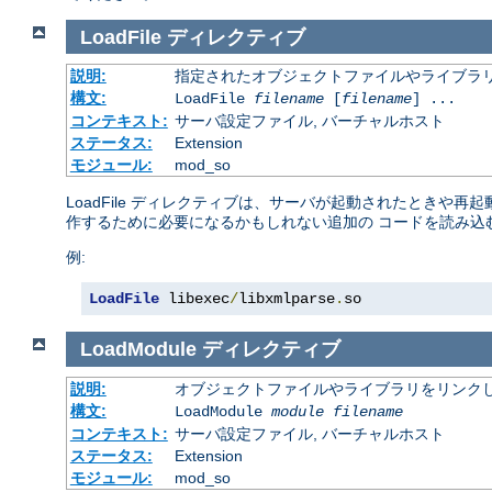
LoadFile
ディレクティブ
説明:
指定されたオブジェクトファイルやライブラ
構文:
LoadFile
filename
[
filename
] ...
コンテキスト:
サーバ設定ファイル, バーチャルホスト
ステータス:
Extension
モジュール:
mod_so
LoadFile ディレクティブは、サーバが起動されたときや
作するために必要になるかもしれない追加の コードを読み込
例:
LoadFile
 libexec
/
libxmlparse
.
so
LoadModule
ディレクティブ
説明:
オブジェクトファイルやライブラリをリンクし
構文:
LoadModule
module filename
コンテキスト:
サーバ設定ファイル, バーチャルホスト
ステータス:
Extension
モジュール:
mod_so