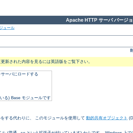
Apache HTTP サーバ バージョン
ジュール
近更新された内容を見るには英語版をご覧下さい。
をサーバにロードする
いる) Base モジュールです
をする代わりに、 このモジュールを使用して
動的共有オブジェクト
(
ル (普通
という拡張子が付いています) からです。 Windows 