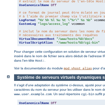
# extrait le nom du serveur de l'en-tête Host
UseCanonicalName
Off
# ce format de journal peut être éclaté en jo
# à l'aide du premier champ via l'utilitaire 
LogFormat
"%V %h %l %u %t \"%r\" %s %b"
CustomLog
"logs/access_log"
 vcommon

# inclut le nom du serveur dans les noms de f
# nécessaires aux traitements des requêtes
VirtualDocumentRoot
"/www/hosts/%0/docs"
VirtualScriptAlias
"/www/hosts/%0/cgi-bin"
Pour changer cette configuration en solution de serveur virtuel
inséré dans le nom de fichier sera alors déduit de l'adresse I
dans l'en-tête
.
Host:
Voir la documentation du module
pour d'a
mod_vhost_alias
Système de serveurs virtuels dynamiques si
Il s'agit d'une adaptation du système ci-dessus, ajusté pour
caractères du nom du serveur pour les utiliser dans le nom de
. Un seul répertoire
suffit 
www.user.example.com
cgi-bin
UseCanonicalName
Off