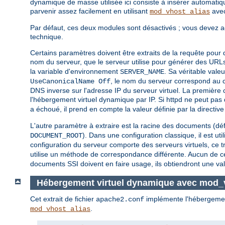
dynamique de masse utilisée ici consiste à insérer automatiqu
parvenir assez facilement en utilisant
avec
mod_vhost_alias
Par défaut, ces deux modules sont désactivés ; vous devez acti
technique.
Certains paramètres doivent être extraits de la requête pou
nom du serveur, que le serveur utilise pour générer des URLs d
la variable d'environnement
. Sa véritable valeu
SERVER_NAME
, le nom du serveur correspond au 
UseCanonicalName Off
DNS inverse sur l'adresse IP du serveur virtuel. La première 
l'hébergement virtuel dynamique par IP. Si httpd ne peut pas 
a échoué, il prend en compte la valeur définie par la directiv
L'autre paramètre à extraire est la racine des documents (défi
). Dans une configuration classique, il est u
DOCUMENT_ROOT
configuration du serveur comporte des serveurs virtuels, ce t
utilise un méthode de correspondance différente. Aucun de c
documents SSI doivent en faire usage, ils obtiendront une va
Hébergement virtuel dynamique avec mod_
Cet extrait de fichier
implémente l'hébergement
apache2.conf
.
mod_vhost_alias