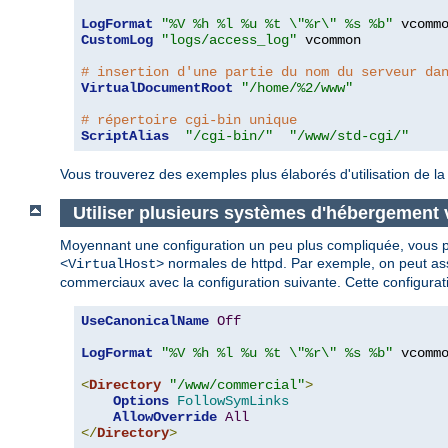
LogFormat
"%V %h %l %u %t \"%r\" %s %b"
CustomLog
"logs/access_log"
 vcommon

# insertion d'une partie du nom du serveur da
VirtualDocumentRoot
"/home/%2/www"
# répertoire cgi-bin unique
ScriptAlias
"/cgi-bin/"
"/www/std-cgi/"
Vous trouverez des exemples plus élaborés d'utilisation de la
Utiliser plusieurs systèmes d'hébergement 
Moyennant une configuration un peu plus compliquée, vous pou
normales de httpd. Par exemple, on peut asso
<VirtualHost>
commerciaux avec la configuration suivante. Cette configura
UseCanonicalName
Off
LogFormat
"%V %h %l %u %t \"%r\" %s %b"
 vcommo
<
Directory
"/www/commercial"
>
Options
FollowSymLinks
AllowOverride
All
</
Directory
>