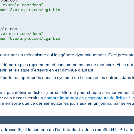
mple
.
com

2.example.com/docs"
omer-2.example.com/cgi-bin"
mple
.
com

N.example.com/docs"
omer-N.example.com/cgi-bin"
par un mécanisme qui les génère dynamiquement. Ceci présente 
ost>
ache démarre plus rapidement et consomme moins de mémoire. Et ce qui e
tenir, et le risque d'erreurs en est diminué d'autant.
s répertoires appropriés dans le système de fichiers et les entrées dans 
z pas définir un fichier journal différent pour chaque serveur virtuel. 
r cela nécessiterait un
nombre important de descripteurs de fichier
. Il
 en sorte que ce dernier éclate les journaux en un journal par serveur v
 adresse IP, et le contenu de l'en-tête
de la requête HTTP. La te
Host: