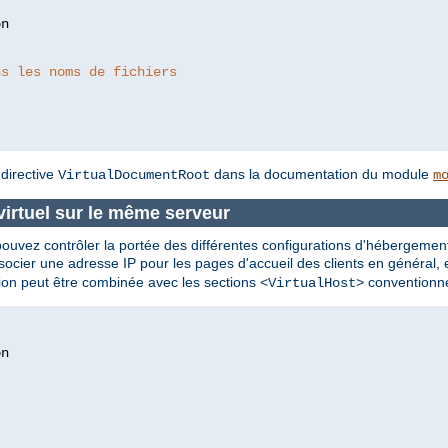
ns les noms de fichiers
 directive
dans la documentation du module
VirtualDocumentRoot
m
virtuel sur le même serveur
vez contrôler la portée des différentes configurations d'hébergement vi
cier une adresse IP pour les pages d'accueil des clients en général, e
tion peut être combinée avec les sections
conventionne
<VirtualHost>
n
