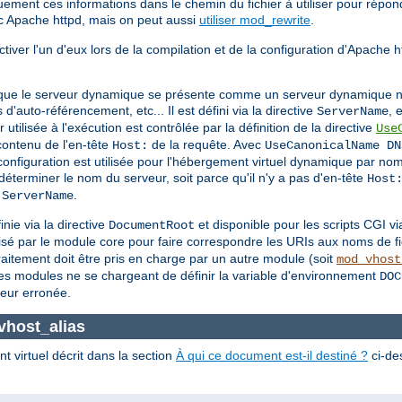
ement ces informations dans le chemin du fichier à utiliser pour répon
 Apache httpd, mais on peut aussi
utiliser mod_rewrite
.
ver l'un d'eux lors de la compilation et de la configuration d'Apache htt
r que le serveur dynamique se présente comme un serveur dynamique no
'auto-référencement, etc... Il est défini via la directive
, 
ServerName
r utilisée à l'exécution est contrôlée par la définition de la directive
Use
contenu de l'en-tête
de la requête. Avec
Host:
UseCanonicalName DN
configuration est utilisée pour l'hébergement virtuel dynamique par no
déterminer le nom du serveur, soit parce qu'il n'y a pas d'en-tête
Host
e
.
ServerName
nie via la directive
et disponible pour les scripts CGI v
DocumentRoot
tilisé par le module core pour faire correspondre les URIs aux noms de fi
raitement doit être pris en charge par un autre module (soit
mod_vhost
es modules ne se chargeant de définir la variable d'environnement
DOC
leur erronée.
vhost_alias
 virtuel décrit dans la section
À qui ce document est-il destiné ?
ci-des