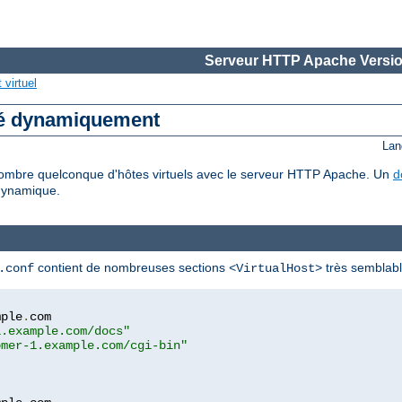
Serveur HTTP Apache Versio
virtuel
ré dynamiquement
Lan
mbre quelconque d'hôtes virtuels avec le serveur HTTP Apache. Un
d
dynamique.
contient de nombreuses sections
très semblable
.conf
<VirtualHost>
mple
.
com

1.example.com/docs"
omer-1.example.com/cgi-bin"