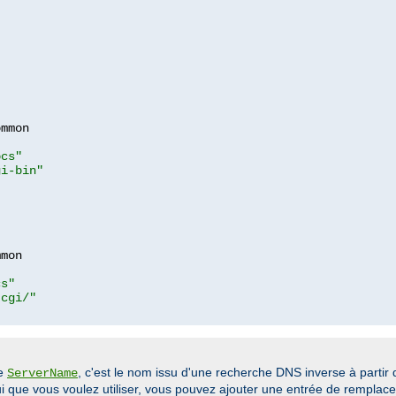
mmon

ocs"
gi-bin"
mon

cs"
-cgi/"
ve
, c'est le nom issu d'une recherche DNS inverse à partir 
ServerName
elui que vous voulez utiliser, vous pouvez ajouter une entrée de rempla