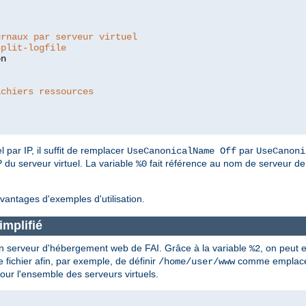
:
urnaux par serveur virtuel
split-logfile
ichiers ressources
 par IP, il suffit de remplacer
par
UseCanonicalName Off
UseCanoni
P du serveur virtuel. La variable
fait référence au nom de serveur de l
%0
vantages d'exemples d'utilisation.
mplifié
 un serveur d'hébergement web de FAI. Grâce à la variable
, on peut 
%2
 fichier afin, par exemple, de définir
comme emplace
/home/user/www
pour l'ensemble des serveurs virtuels.