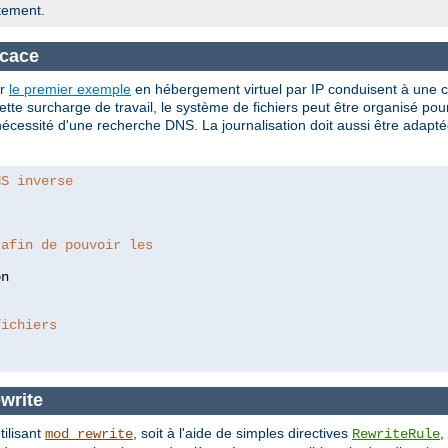
tement.
icace
er
le premier exemple
en hébergement virtuel par IP conduisent à une c
tte surcharge de travail, le système de fichiers peut être organisé po
cessité d'une recherche DNS. La journalisation doit aussi être adaptée
NS inverse
 afin de pouvoir les
fichiers
write
tilisant
, soit à l'aide de simples directives
,
mod_rewrite
RewriteRule