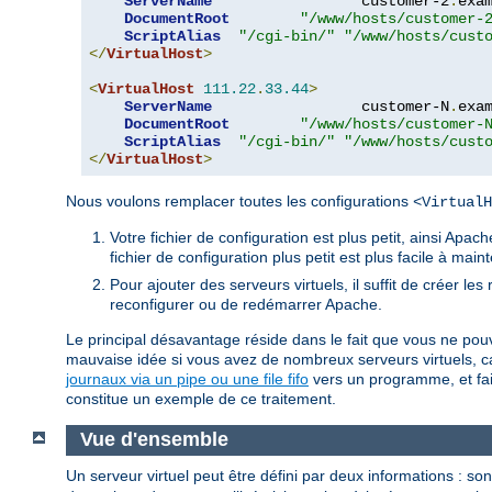
ServerName
                 customer-2
.
exa
DocumentRoot
"/www/hosts/customer-
ScriptAlias
"/cgi-bin/"
"/www/hosts/cust
</
VirtualHost
>
<
VirtualHost
111.22
.
33.44
>
ServerName
                 customer-N
.
exa
DocumentRoot
"/www/hosts/customer-
ScriptAlias
"/cgi-bin/"
"/www/hosts/cust
</
VirtualHost
>
Nous voulons remplacer toutes les configurations
<VirtualH
Votre fichier de configuration est plus petit, ainsi Ap
fichier de configuration plus petit est plus facile à main
Pour ajouter des serveurs virtuels, il suffit de créer le
reconfigurer ou de redémarrer Apache.
Le principal désavantage réside dans le fait que vous ne pouve
mauvaise idée si vous avez de nombreux serveurs virtuels, ca
journaux via un pipe ou une file fifo
vers un programme, et faire
constitue un exemple de ce traitement.
Vue d'ensemble
Un serveur virtuel peut être défini par deux informations : son