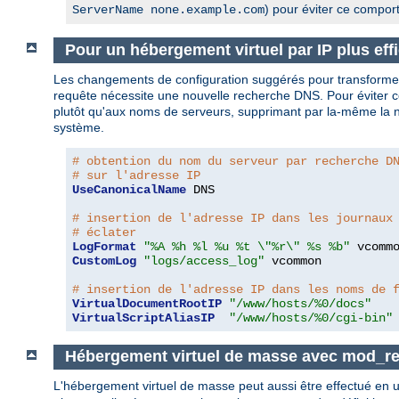
) pour éviter ce compor
ServerName none.example.com
Pour un hébergement virtuel par IP plus eff
Les changements de configuration suggérés pour transform
requête nécessite une nouvelle recherche DNS. Pour éviter ce
plutôt qu'aux noms de serveurs, supprimant par la-même la né
système.
# obtention du nom du serveur par recherche D
# sur l'adresse IP
UseCanonicalName
 DNS

# insertion de l'adresse IP dans les journaux
# éclater
LogFormat
"%A %h %l %u %t \"%r\" %s %b"
CustomLog
"logs/access_log"
 vcommon

# insertion de l'adresse IP dans les noms de 
VirtualDocumentRootIP
"/www/hosts/%0/docs"
VirtualScriptAliasIP
"/www/hosts/%0/cgi-bin"
Hébergement virtuel de masse avec mod_re
L'hébergement virtuel de masse peut aussi être effectué en u