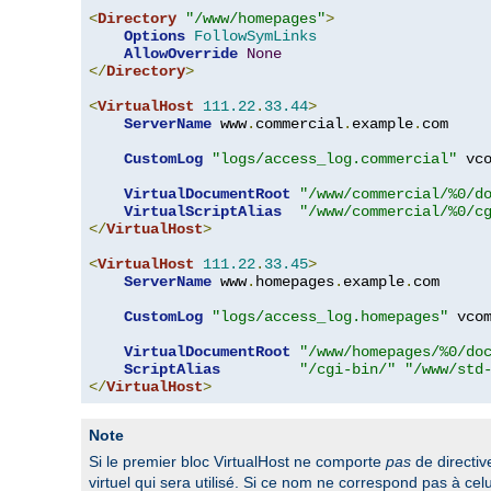
<
Directory
"/www/homepages"
>
Options
FollowSymLinks
AllowOverride
None
</
Directory
>
<
VirtualHost
111.22
.
33.44
>
ServerName
 www
.
commercial
.
example
.
com

CustomLog
"logs/access_log.commercial"
 vco
VirtualDocumentRoot
"/www/commercial/%0/d
VirtualScriptAlias
"/www/commercial/%0/c
</
VirtualHost
>
<
VirtualHost
111.22
.
33.45
>
ServerName
 www
.
homepages
.
example
.
com

CustomLog
"logs/access_log.homepages"
 vcom
VirtualDocumentRoot
"/www/homepages/%0/do
ScriptAlias
"/cgi-bin/"
"/www/std
</
VirtualHost
>
Note
Si le premier bloc VirtualHost ne comporte
pas
de directi
virtuel qui sera utilisé. Si ce nom ne correspond pas à c