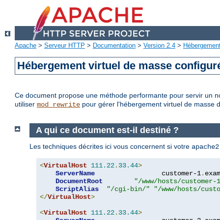
Apache
>
Serveur HTTP
>
Documentation
>
Version 2.4
>
Hébergement 
Hébergement virtuel de masse configu
Ce document propose une méthode performante pour servir un no
utiliser
pour gérer l'hébergement virtuel de masse 
mod_rewrite
A qui ce document est-il destiné ?
Les techniques décrites ici vous concernent si votre
apache2
<
VirtualHost
111.22
.
33.44
>
ServerName
                 customer-1
.
exa
DocumentRoot
"/www/hosts/customer-
ScriptAlias
"/cgi-bin/"
"/www/hosts/cust
</
VirtualHost
>
<
VirtualHost
111.22
.
33.44
>