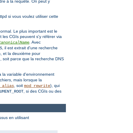
dre à la requête. On peut y
pd si vous voulez utiliser cette
rmal. Le plus important est le
et les CGIs peuvent s'y référer via
. Avec
CanonicalName
, il est extrait d'une recherche
S
m, et la deuxième pour
, soit parce que la recherche DNS
:
ia la variable d'environnement
chiers, mais lorsque la
, soit
), qui
_alias
mod_rewrite
, si des CGIs ou des
UMENT_ROOT
sus en utilisant