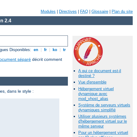
Modules
|
Directives
|
FAQ
|
Glossaire
|
Plan du site
n 2.4
gues Disponibles:
en
|
fr
|
ko
|
tr
ocument séparé
décrit comment
A qui ce document est-il
destiné ?
Vue d'ensemble
Hébergement virtuel
s, dans le style :
dynamique avec
mod_vhost_alias
Système de serveurs virtuels
dynamiques simplifié
Utiliser plusieurs systèmes
d'hébergement virtuel sur le
même serveur
Pour un hébergement virtuel