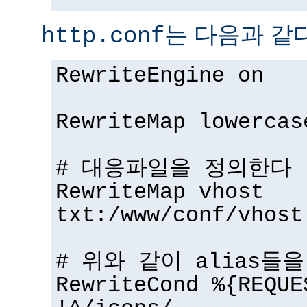
는 다음과 같다
http.conf
RewriteEngine on
RewriteMap lowercas
# 대응파일을 정의한다
RewriteMap vhost
txt:/www/conf/vhost
# 위와 같이 alias들
RewriteCond %{REQUE