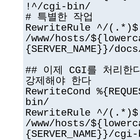
!^/cgi-bin/
# 특별한 작업
RewriteRule ^/(.*)$
/www/hosts/${lowerc
{SERVER_NAME}}/docs
## 이제 CGI를 처리한다 
강제해야 한다
RewriteCond %{REQUE
bin/
RewriteRule ^/(.*)$
/www/hosts/${lowerc
{SERVER_NAME}}/cgi-