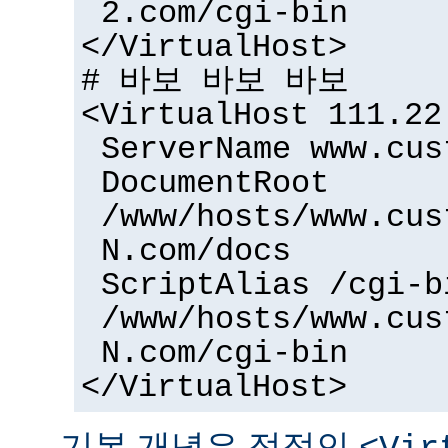
2.com/cgi-bin
</VirtualHost>
# 바보 바보 바보
<VirtualHost 111.22
ServerName www.cus
DocumentRoot
/www/hosts/www.cus
N.com/docs
ScriptAlias /cgi-b
/www/hosts/www.cus
N.com/cgi-bin
</VirtualHost>
기본 개념은 정적인