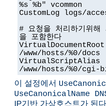
%s %b" vcommon
CustomLog logs/acce
# 요청을 처리하기위해
을 포함한다
VirtualDocumentRoot
/www/hosts/%0/docs
VirtualScriptAlias
/www/hosts/%0/cgi-b
이 설정에서
UseCanonic
UseCanonicalName DN
IP기반 가상호스트가 된다