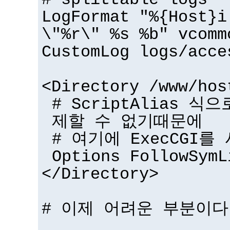
# splittable logs
LogFormat "%{Host}i
\"%r\" %s %b" vcomm
CustomLog logs/acce
<Directory /www/hos
# ScriptAlias 식
제할 수 없기때문에
# 여기에 ExecCGI를
Options FollowSymL
</Directory>
# 이제 어려운 부분이다