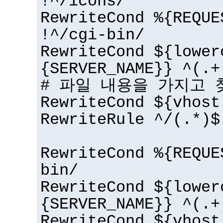
!^/icons/
RewriteCond %{REQUE
!^/cgi-bin/
RewriteCond ${lower
{SERVER_NAME}} ^(.+
# 파일 내용을 가지고 
RewriteCond ${vhost
RewriteRule ^/(.*)$
RewriteCond %{REQUE
bin/
RewriteCond ${lower
{SERVER_NAME}} ^(.+
RewriteCond ${vhost