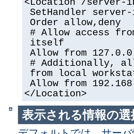
<Location /server-i
SetHandler server-
Order allow,deny
# Allow access fro
itself
Allow from 127.0.0
# Additionally, al
from local worksta
Allow from 192.168
</Location>
表示される情報の選
デフォルトでは、サーバ