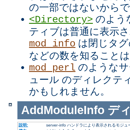
の一部ではないからで
のよう
<Directory>
ティブは普通に表示さ
は閉じタ
mod_info
などの数を知ること
のようなサ
mod_perl
ュール のディレクテ
かもしれません。
AddModuleInfo
デ
説明:
server-info ハンドラにより表示される