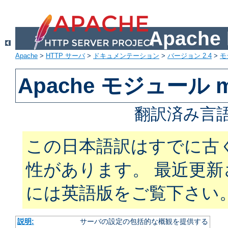
Apach
Apache
>
HTTP サーバ
>
ドキュメンテーション
>
バージョン 2.4
>
モ
Apache モジュール m
翻訳済み言語
この日本語訳はすでに古
性があります。 最近更
には英語版をご覧下さい
説明:
サーバの設定の包括的な概観を提供する