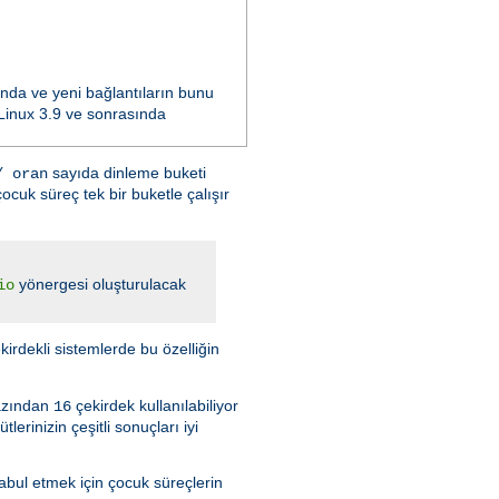
ında ve yeni bağlantıların bunu
n Linux 3.9 ve sonrasında
sayıda dinleme buketi
/ oran
ocuk süreç tek bir buketle çalışır
yönergesi oluşturulacak
io
kirdekli sistemlerde bu özelliğin
azından
çekirdek kullanılabiliyor
16
rinizin çeşitli sonuçları iyi
kabul etmek için çocuk süreçlerin