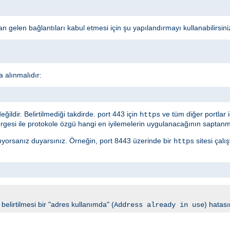
 gelen bağlantıları kabul etmesi için şu yapılandırmayı kullanabilirsini
a alınmalıdır:
ldir. Belirtilmediği takdirde. port 443 için
ve tüm diğer portlar 
https
gesi ile protokole özgü hangi en iyilemelerin uygulanacağının saptanma
ırıyorsanız duyarsınız. Örneğin, port 8443 üzerinde bir
sitesi çalı
https
elirtilmesi bir "adres kullanımda" (
) hatası
Address already in use