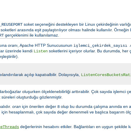
soket seçeneğini destekleyen bir Linux çekirdeğinin varlığ
_REUSEPORT
soketleri arasında eşit paylaştırılıyor olması halinde kullanılır. Örneği
gerçeklenimi ile kullanılamaz.
RT
ısına
oran
ı, Apache HTTP Sunucusunun
işlemci_çekirdek_sayısı 
rtlar üzerinde kendi
soketlerini içeriyor olurlar. Bu durumda, her ç
Listen
eştirilir).
ılandırılarak açılıp kapatıalbilir. Dolayısıyla,
ListenCoresBucketsRat
arboğazlar oluşurken ölçeklenebilirliği arttırabilir. Çok sayıda işlemci çe
t süreleri oluşturduğu gözlenmiştir.
malıdır.
oran
için önerilen değer
olup bu durumda çalışma anında en 
8
için hesaplanmalı, çok sayıda değer denenmeli ve başlıca başarım ölçütle
değerlerinin hesabını etkiler. Bağlantıları en uygun şekilde 
reThreads