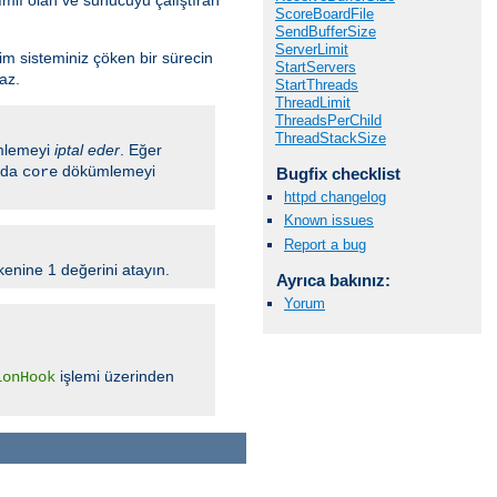
ScoreBoardFile
SendBufferSize
ServerLimit
tim sisteminiz çöken bir sürecin
StartServers
az.
StartThreads
ThreadLimit
ThreadsPerChild
ThreadStackSize
lemeyi
iptal eder
. Eğer
ında
dökümlemeyi
core
Bugfix checklist
httpd changelog
Known issues
Report a bug
enine 1 değerini atayın.
Ayrıca bakınız:
Yorum
işlemi üzerinden
ionHook