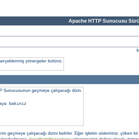
Apache HTTP Sunucusu Sürü
M
gerçeklenmiş yönergeler bütünü.
 Sunucusunun geçmeye çalışacağı dizin.
aya bakınız
n geçmeye çalışacağı dizini belirler. Eğer işletim sisteminiz, çöken b
ılandırılmışsa,
yönergesinin değeri olarak, öntanı