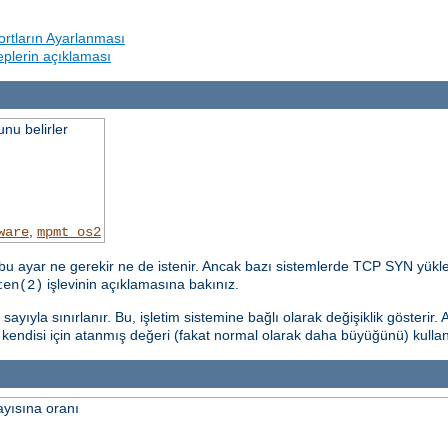
rtların Ayarlanması
beplerin açıklaması
nu belirler
,
ware
mpmt_os2
u ayar ne gerekir ne de istenir. Ancak bazı sistemlerde TCP SYN yükle
işlevinin açıklamasına bakınız.
ten(2)
yıyla sınırlanır. Bu, işletim sistemine bağlı olarak değişiklik gösterir. 
n kendisi için atanmış değeri (fakat normal olarak daha büyüğünü) kulla
ayısına oranı