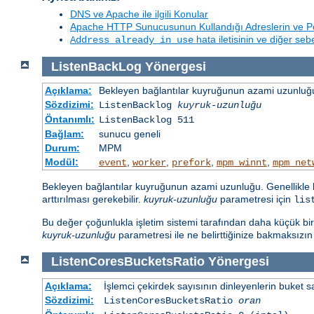
DNS ve Apache ile ilgili Konular
Apache HTTP Sunucusunun Kullandığı Adreslerin ve Po
hata iletisinin ve diğer se
Address already in use
ListenBackLog
Yönergesi
Açıklama:
Bekleyen bağlantılar kuyruğunun azami uzunluğu
Sözdizimi:
ListenBacklog
kuyruk-uzunluğu
Öntanımlı:
ListenBacklog 511
Bağlam:
sunucu geneli
Durum:
MPM
Modül:
,
,
,
,
event
worker
prefork
mpm_winnt
mpm_net
Bekleyen bağlantılar kuyruğunun azami uzunluğu. Genellikle b
arttırılması gerekebilir.
kuyruk-uzunluğu
parametresi için
lis
Bu değer çoğunlukla işletim sistemi tarafından daha küçük bir sa
kuyruk-uzunluğu
parametresi ile ne belirttiğinize bakmaksızı
ListenCoresBucketsRatio
Yönergesi
Açıklama:
İşlemci çekirdek sayısının dinleyenlerin buket s
Sözdizimi:
ListenCoresBucketsRatio
oran