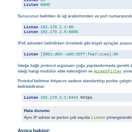
Listen
8000
Sunucunun belirtilen iki ağ arabiriminden ve port numarasından
Listen
192.170
.
2.1
:
80
Listen
192.170
.
2.5
:
8000
IPv6 adresleri belirtilirken örnekteki gibi köşeli ayraçlar arasın
Listen
[
2001:db8::a00:20ff:fea7:ccea
]:
80
İsteğe bağlı
protocol
argümanı çoğu yapılandırmada gerekli deği
isteği hangi modülün elde edeceğinin ve
yöner
AcceptFilter
Protokol belirtme ihtiyacını sadece standartdışı portlar çalışt
belirtebilirsiniz:
Listen
192.170
.
2.1
:
8443
 https
Hata durumu
Aynı IP adresi ve portun çok sayıda
yönergesinde b
Listen
Ayrıca bakınız: