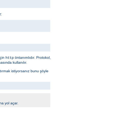
z:
için
öntanımlıdır. Protokol,
http
sında kullanılır.
ştırmak istiyorsanız bunu şöyle
na yol açar.