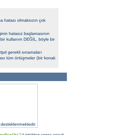
a hatası olmaksızın çok
ğinin hatasız başlamasının
 bir kullanım DEĞİL, böyle bir
tpd gerekli sınamaları
lası tüm örtüşmeler (bir konak
 desteklenmektedir.
istekten sonra çocuk