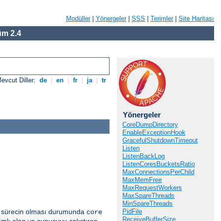
Modüller
|
Yönergeler
|
SSS
|
Terimler
|
Site Haritası
m 2.4
evcut Diller:
de
|
en
|
fr
|
ja
|
tr
Yönergeler
CoreDumpDirectory
EnableExceptionHook
GracefulShutdownTimeout
Listen
ListenBackLog
ListenCoresBucketsRatio
MaxConnectionsPerChild
MaxMemFree
MaxRequestWorkers
MaxSpareThreads
MinSpareThreads
ir sürecin olması durumunda
PidFile
core
ReceiveBufferSize
mlı olan ve sunucuyu çalıştıran