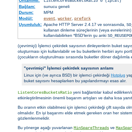
Öntanımlı:
ListenCoresBucketsRatio 0 (iptal)
Bağlam:
sunucu geneli
Durum:
MPM
Modül:
,
,
event
worker
prefork
Uyumluluk:
Apache HTTP Server 2.4.17 ve sonrasında,
SO
kullanan dinleme süreçlerinin (veya evrelerinin) 
kullanılabilirken *BSD'lerin şu anki
SO_REUSEPO
(çevrimiçi) İşlemci çekirdek sayısının dinleyenlerin buket say
oluşturması için kullanılabilir ve bu buketlerin herbiri aynı po
(çocukların oluşturulması sırasında buketler döner dağılımla eşl
"çevrimiçi" İşlemci çekirdek sayısının anlamı
Linux için (ve ayrıca BSD) bir işlemci çekirdeği
Hotplug
yap
buket sayısını hesaplarken bu yapılandırmayı esas alır.
yeni bağlantılar kabul edilirken/d
ListenCoresBucketsRatio
etkinleştirilmesinin önemli başarım artışları ve daha kısa yanı
Bu
oran
ın etkin olabilmesi için işlemci çekirdeği çift sayıda ol
olmalıdır. En iyi başarımı elde etmek gereken
oran
her sistem 
gözlemlenmelidir.
Bu yönerge aşağı yuvarlanan
ve
MinSpareThreads
MaxSpa