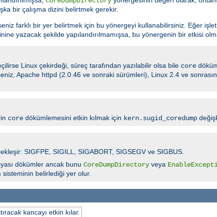
CoreDumpDirectory
şka bir çalışma dizini belirtmek gerekir.
z farklı bir yer belirtmek için bu yönergeyi kullanabilirsiniz. Eğer işle
nine yazacak şekilde yapılandırılmamışsa, bu yönergenin bir etkisi olm
ilirse Linux çekirdeği, süreç tarafından yazılabilir olsa bile
döküm
core
irseniz, Apache httpd (2.0.46 ve sonraki sürümleri), Linux 2.4 ve sonras
rin
dökümlemesini etkin kılmak için
değişk
core
kern.sugid_coredump
 gerçekleşir: SIGFPE, SIGILL, SIGABORT, SIGSEGV ve SIGBUS.
yası dökümler ancak bunu
veya
CoreDumpDirectory
EnableExcept
isteminin belirlediği yer olur.
tıracak kancayı etkin kılar.