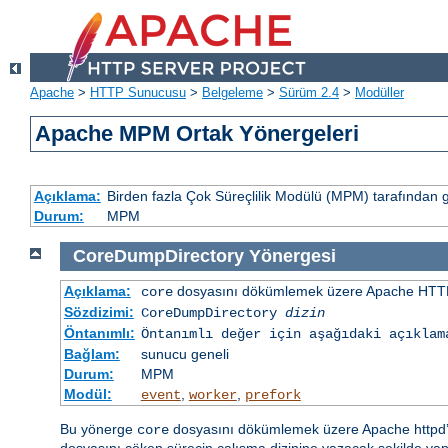
Apache
>
HTTP Sunucusu
>
Belgeleme
>
Sürüm 2.4
>
Modüller
Apache MPM Ortak Yönergeleri
Açıklama:
Birden fazla Çok Süreçlilik Modülü (MPM) tarafından 
Durum:
MPM
CoreDumpDirectory
Yönergesi
Açıklama:
dosyasını dökümlemek üzere Apache HTTP
core
Sözdizimi:
CoreDumpDirectory
dizin
Öntanımlı:
Öntanımlı değer için aşağıdaki açıklam
Bağlam:
sunucu geneli
Durum:
MPM
Modül:
,
,
event
worker
prefork
Bu yönerge
dosyasını dökümlemek üzere Apache httpd’ni
core
dosyasını çöken sürecin çalışma dizinine yazacak şekilde yap