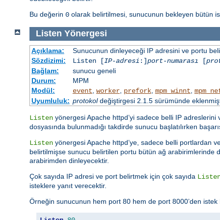
Bu değerin
olarak belirtilmesi, sunucunun bekleyen bütün 
0
Listen
Yönergesi
Açıklama:
Sunucunun dinleyeceği IP adresini ve portu belir
Sözdizimi:
Listen [
IP-adresi
:]
port-numarası
[
pro
Bağlam:
sunucu geneli
Durum:
MPM
Modül:
,
,
,
,
event
worker
prefork
mpm_winnt
mpm_ne
Uyumluluk:
protokol
değiştirgesi 2.1.5 sürümünde eklenmişt
yönergesi Apache httpd’yi sadece belli IP adreslerini
Listen
dosyasında bulunmadığı takdirde sunucu başlatılırken başar
yönergesi Apache httpd’ye, sadece belli portlardan vey
Listen
belirtilmişse sunucu belirtilen portu bütün ağ arabirimlerinde di
arabirimden dinleyecektir.
Çok sayıda IP adresi ve port belirtmek için çok sayıda
Liste
isteklere yanıt verecektir.
Örneğin sunucunun hem port 80 hem de port 8000’den istek kabu
Listen
80