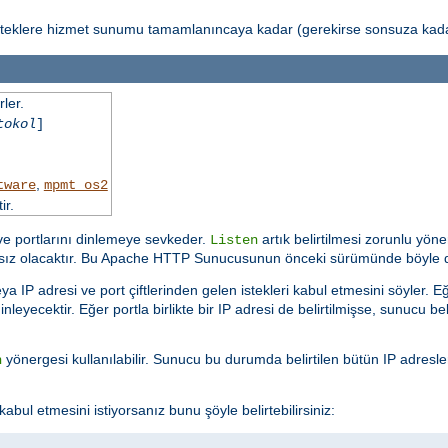
isteklere hizmet sunumu tamamlanıncaya kadar (gerekirse sonsuza kadar
ler.
tokol
]
,
tware
mpmt_os2
ir.
 ve portlarını dinlemeye sevkeder.
artık belirtilmesi zorunlu yöne
Listen
ısız olacaktır. Bu Apache HTTP Sunucusunun önceki sürümünde böyle d
a IP adresi ve port çiftlerinden gelen istekleri kabul etmesini söyler.
nleyecektir. Eğer portla birlikte bir IP adresi de belirtilmişse, sunucu bel
yönergesi kullanılabilir. Sunucu bu durumda belirtilen bütün IP adresl
n
l etmesini istiyorsanız bunu şöyle belirtebilirsiniz: