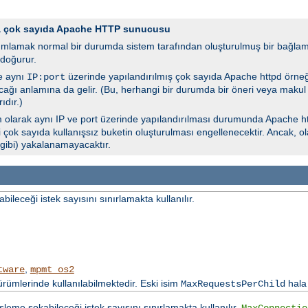
da çok sayıda Apache HTTP sunucusu
ımlamak normal bir durumda sistem tarafından oluşturulmuş bir bağlam
doğurur.
e aynı
üzerinde yapılandırılmış çok sayıda Apache httpd örne
IP:port
lacağı anlamına da gelir. (Bu, herhangi bir durumda bir öneri veya makul
ıdır.)
 olarak aynı IP ve port üzerinde yapılandırılması durumunda Apache ht
i çok sayıda kullanışsız buketin oluşturulması engellenecektir. Ancak, o
 gibi) yakalanamayacaktır.
leceği istek sayısını sınırlamakta kullanılır.
,
tware
mpmt_os2
mlerinde kullanılabilmektedir. Eski isim
hala
MaxRequestsPerChild
şleme sokabileceği istek sayısını sınırlamakta kullanılır.