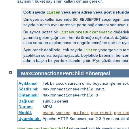
sayısının buket sayısının katları olması gerekir.
Çok sayıda
veya aynı adres veya port üstün
Listen
Dinleyen soketler üzerinde
seçeneğini tan
SO_REUSEPORT
sayıda sürecin aynı adres ve porta bağlanması sonucunu 
Bu ayrıca pozitif bir
değeriyl
ListenCoresBucketsRatio
yanında gelen çağrıların her iki örneğe eşit olarak dağıtı
olası sorunun algılanmasının engelleneceğine dair bir uyar
Aynı örnek dahilinde, çok sayıda
yönergesinin tam
Listen
yaptıktan sonra başlamayacak, böylelikle birbirinin benzer
adının başka bir yerde kullanılmış bir IP'ye çözümlenmesi
MaxConnectionsPerChild
Yönergesi
Açıklama:
Tek bir çocuk sürecin ömrü boyunca işleme sokabi
Sözdizimi:
MaxConnectionsPerChild
sayı
Öntanımlı:
MaxConnectionsPerChild 0
Bağlam:
sunucu geneli
Durum:
MPM
Modül:
,
,
,
,
event
worker
prefork
mpm_winnt
mpm_ne
Uyumluluk:
Apache HTTP Sunucusunun 2.3.9 ve sonraki sürü
yönergesi, tek bir çocuk sürecin i