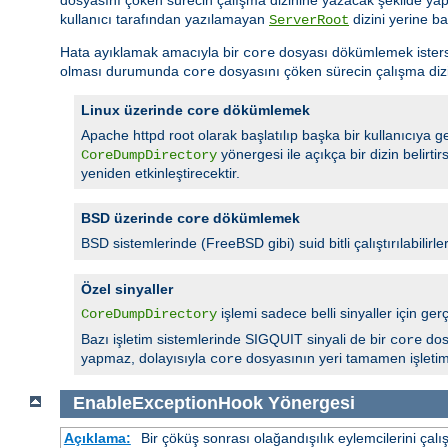
kullanıcı tarafından yazılamayan
dizini yerine ba
ServerRoot
Hata ayıklamak amacıyla bir
dosyası dökümlemek isterseni
core
olması durumunda
dosyasını çöken sürecin çalışma dizi
core
Linux üzerinde
dökümlemek
core
Apache httpd root olarak başlatılıp başka bir kullanıcıya geç
yönergesi ile açıkça bir dizin belirt
CoreDumpDirectory
yeniden etkinleştirecektir.
BSD üzerinde
dökümlemek
core
BSD sistemlerinde (FreeBSD gibi) suid bitli çalıştırılabilirle
Özel sinyaller
işlemi sadece belli sinyaller için
CoreDumpDirectory
Bazı işletim sistemlerinde SIGQUIT sinyali de bir
dos
core
yapmaz, dolayısıyla
dosyasının yeri tamamen işletim s
core
EnableExceptionHook
Yönergesi
Açıklama:
Bir çöküş sonrası olağandışılık eylemcilerini çalış