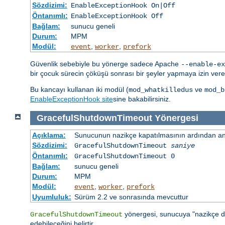
Sözdizimi:
EnableExceptionHook On|Off
Öntanımlı:
EnableExceptionHook Off
Bağlam:
sunucu geneli
Durum:
MPM
Modül:
,
,
event
worker
prefork
Güvenlik sebebiyle bu yönerge sadece Apache
--enable-ex
bir çocuk sürecin çöküşü sonrası bir şeyler yapmaya izin veren
Bu kancayı kullanan iki modül (
ve
mod_whatkilledus
mod_b
EnableExceptionHook site
sine bakabilirsiniz.
GracefulShutdownTimeout
Yönergesi
Açıklama:
Sunucunun nazikçe kapatılmasının ardından ana
Sözdizimi:
GracefulShutdownTimeout
saniye
Öntanımlı:
GracefulShutdownTimeout 0
Bağlam:
sunucu geneli
Durum:
MPM
Modül:
,
,
event
worker
prefork
Uyumluluk:
Sürüm 2.2 ve sonrasında mevcuttur
yönergesi, sunucuya "nazikçe d
GracefulShutdownTimeout
edebileceğini belirtir.