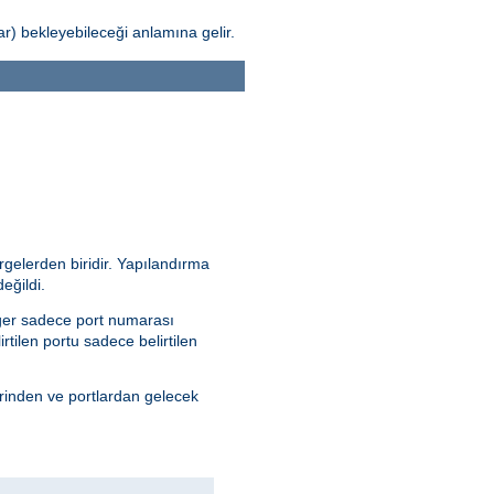
) bekleyebileceği anlamına gelir.
rgelerden biridir. Yapılandırma
eğildi.
 Eğer sadece port numarası
irtilen portu sadece belirtilen
erinden ve portlardan gelecek